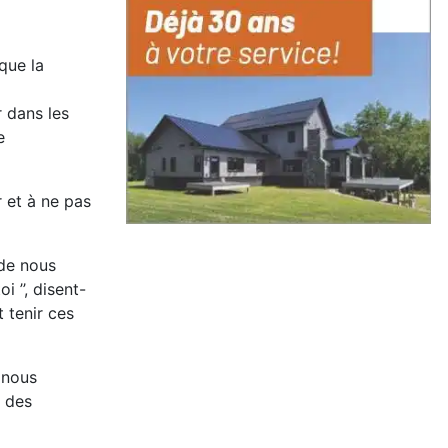
que la
r dans les
e
r et à ne pas
 de nous
 ’’, disent-
t tenir ces
 nous
n des