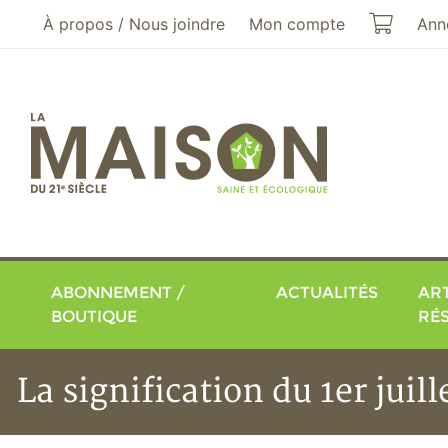
Aller au menu principal
Aller au contenu principal
Mon pa
À propos / Nous joindre
Mon compte
Ann
ABONNEMENT /
ACTUALITÉS
ART
BOUTIQUE
RÉ
La signification du 1er jui