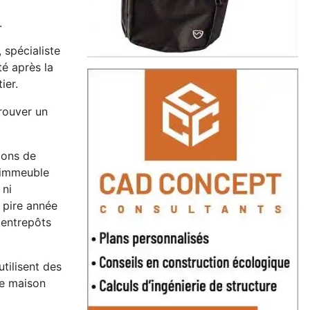
.
 spécialiste
té après la
ier.
rouver un
ions de
 immeuble
 ni
a pire année
 entrepôts
tilisent des
re maison