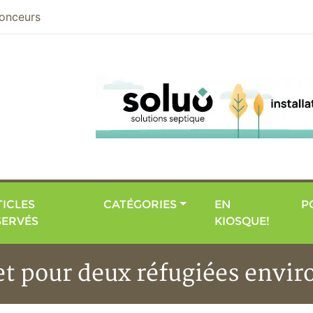
nier
onceurs
ICLES
CATÉGORIES
EN
P
SERVÉS
KIOSQUE!
llet pour deux réfugiées env