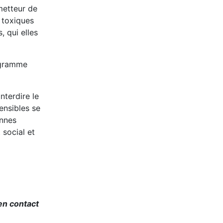
metteur de
 toxiques
 qui elles
ogramme
terdire le
ensibles se
onnes
social et
en contact