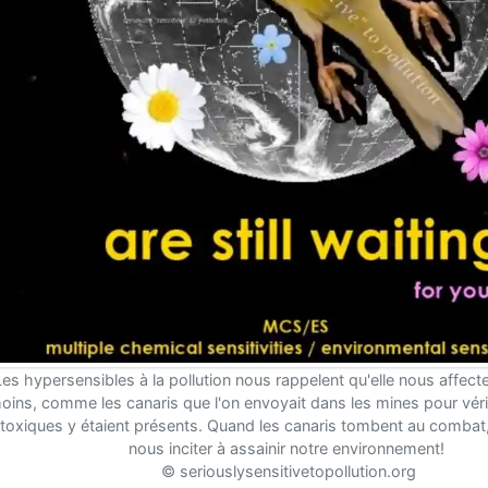
Les hypersensibles à la pollution nous rappelent qu'elle nous affect
oins, comme les canaris que l'on envoyait dans les mines pour vérif
toxiques y étaient présents. Quand les canaris tombent au combat,
nous inciter à assainir notre environnement!
© seriouslysensitivetopollution.org