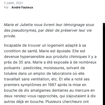
La signification du 1er jui
Accueil
2 juillet, 2021
Par :
André Fauteux
Articles
Hypersensibilités environnementales
La signification du 1er juillet pour deux réfugiées en
Marie et Juliette nous livrent leur témoignage sous
des pseudonymes, par désir de préserver leur vie
privée.
Incapable de trouver un logement adapté à sa
condition de santé, Marie est épuisée. Elle est
devenue hypersensible aux produits chimiques il y a
près de 35 ans. Marie a été exposée à de nombreux
polluants : pesticides, moisissures, solvant de
toluène dans un emploi de laboratoire où elle
travaillait sans ventilation, etc. Et elle a noté ses
premiers symptômes en 1987 après la mise en
bouche de dix amalgames dentaires au mercure en
deux rendez-vous rapprochés, qui s’ajoutaient à dix
autres déjà en bouche. Plusieurs chercheurs ont