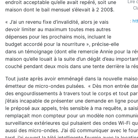
Lire 
endroit acceptable qu’elle avait repéré, soit une
Cl
maison dont le bail mensuel s’élevait à 2 200$.
:
ht
« J’ai un revenu fixe d’invalidité, alors je vais
devoir limiter au maximum toutes mes autres
dépenses pour les prochains mois, incluant le
budget accordé pour la nourriture », précise-elle
dans un témoignage (dont elle remercie Annie pour la révis
maison qu’elle louait à la suite d’un dégât d’eau importan
couché pendant deux mois dans une tente derrière la rés
Tout juste après avoir emménagé dans la nouvelle maison,
émetteur de micro-ondes pulsées. « Dès mon entrée dans 
des engourdissements à travers tout le corps et tout par
j’étais incapable de présenter une demande en ligne po
le préposé aux appels, très sensible à ma requête, a sais
remplaçait mon compteur pour un modèle non communiqu
surveillance extérieures qui pulsaient des ondes Wi-Fi qu
aussi des micro-ondes. J’ai dû communiquer avec le four
tard, j’ai ouvert la télé intelligente fournie avec la locat