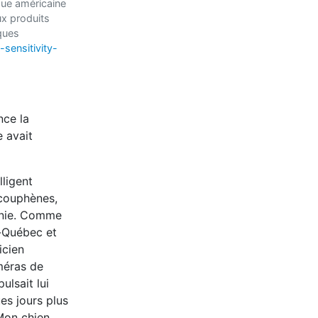
ogue américaine
ux produits
ques
sensitivity-
nce la
e avait
lligent
acouphènes,
omnie. Comme
o-Québec et
icien
méras de
ulsait lui
es jours plus
 Mon chien