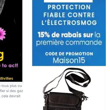
e tous plus ou
ier si des gaz
 cela devrait