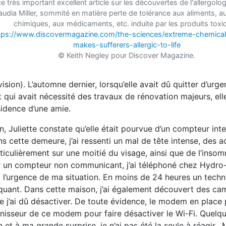
ce très important excellent article sur les découvertes de l'allergol
audia Miller, sommité en matière perte de tolérance aux aliments, a
chimiques, aux médicaments, etc. induite par les produits toxi
tps://www.discovermagazine.com/the-sciences/extreme-chemical-
makes-sufferers-allergic-to-life
© Keith Negley pour Discover Magazine.
ion). L’automne dernier, lorsqu’elle avait dû quitter d’urge
t qui avait nécessité des travaux de rénovation majeurs, ell
idence d’une amie.
 Juliette constate qu’elle était pourvue d’un compteur inte
cette demeure, j’ai ressenti un mal de tête intense, des 
ticulièrement sur une moitié du visage, ainsi que de l’ins
ur un compteur non communicant, j’ai téléphoné chez Hydr
i l’urgence de ma situation. En moins de 24 heures un techn
ant. Dans cette maison, j’ai également découvert des ca
e j’ai dû désactiver. De toute évidence, le modem en place p
nisseur de ce modem pour faire désactiver le Wi-Fi. Quelqu
ion et à ma grande surprise, je n’ai pas été la seule à réagir.