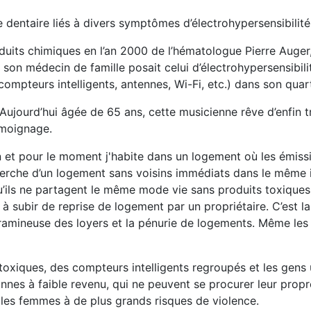
dentaire liés à divers symptômes d’électrohypersensibilité
duits chimiques en l’an 2000 de l’hématologue Pierre Auger,
 son médecin de famille posait celui d’électrohypersensibili
ompteurs intelligents, antennes, Wi-Fi, etc.) dans son quart
jourd’hui âgée de 65 ans, cette musicienne rêve d’enfin t
émoignage.
in et pour le moment j'habite dans un logement où les émiss
herche d’un logement sans voisins immédiats dans le même
qu’ils ne partagent le même mode vie sans produits toxiques
 à subir de reprise de logement par un propriétaire. C’est l
aramineuse des loyers et la pénurie de logements. Même les
toxiques, des compteurs intelligents regroupés et les gens u
onnes à faible revenu, qui ne peuvent se procurer leur prop
 les femmes à de plus grands risques de violence.