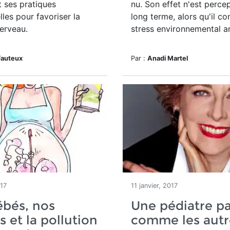
t ses pratiques
nu. Son effet n'est percep
lles pour favoriser la
long terme, alors qu'il co
erveau.
stress environnemental a
Fauteux
Par :
Anadi Martel
017
11 janvier, 2017
ébés, nos
Une pédiatre p
s et la pollution
comme les autr