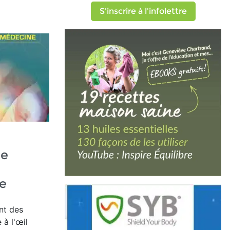
S'inscrire à l'infolettre
ue
e
nt des
 à l'œil