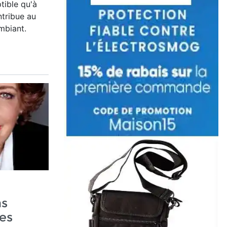
tible qu'à
ntribue au
mbiant.
as
es