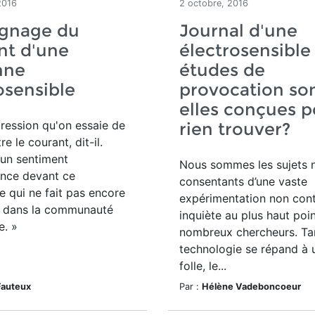
2016
2 octobre, 2016
gnage du
Journal d'une
nt d'une
électrosensible 
nne
études de
osensible
provocation so
elles conçues p
mpression qu'on essaie de
rien trouver?
e le courant, dit-il.
 un sentiment
Nous sommes les sujets 
ance devant ce
consentants d’une vaste
 qui ne fait pas encore
expérimentation non cont
 dans la communauté
inquiète au plus haut poi
e. »
nombreux chercheurs. Tan
technologie se répand à 
folle, le...
Fauteux
Par :
Hélène Vadeboncoeur