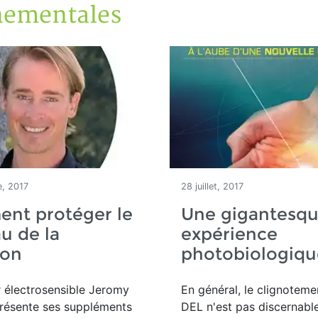
nementales
, 2017
28 juillet, 2017
nt protéger le
Une gigantesq
u de la
expérience
ion
photobiologiqu
r électrosensible Jeromy
En général, le clignoteme
résente ses suppléments
DEL n'est pas discernable