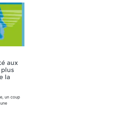
té aux
 plus
e la
e, un coup
 une