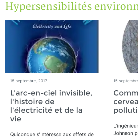
Hypersensibilités environ
Accueil
Articles
Maisons saines
Hypersensibilités environnementales
15 septembre, 2017
15 septembre
L'arc-en-ciel invisible,
Comme
l'histoire de
cervea
l'électricité et de la
pollut
vie
L'ingénieu
Johnson p
Quiconque s'intéresse aux effets de