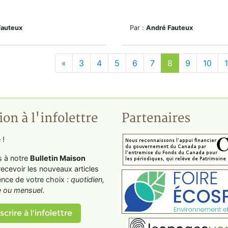
Fauteux
Par :
André Fauteux
«
3
4
5
6
7
8
9
10
1
ion à l'infolettre
Partenaires
 !
s à notre
Bulletin Maison
recevoir les nouveaux articles
ence de votre choix :
quotidien,
 ou mensuel
.
scrire à l'infolettre