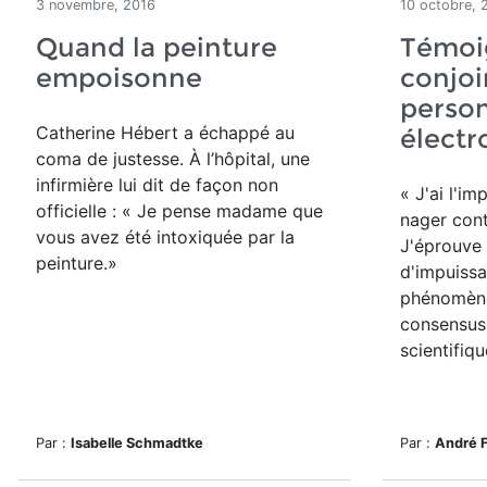
3 novembre, 2016
10 octobre, 
Quand la peinture
Témoi
empoisonne
conjoi
perso
Catherine Hébert a échappé au
électr
coma de justesse. À l’hôpital, une
infirmière lui dit de façon non
« J'ai l'i
officielle : « Je pense madame que
nager contr
vous avez été intoxiquée par la
J'éprouve
peinture.»
d'impuiss
phénomène
consensus
scientifiqu
Par :
Isabelle Schmadtke
Par :
André 