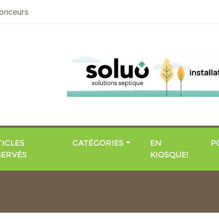
nier
onceurs
ICLES
CATÉGORIES
EN
P
SERVÉS
KIOSQUE!