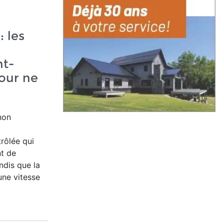
: les
nt-
our ne
non
rôlée qui
nt de
dis que la
une vitesse