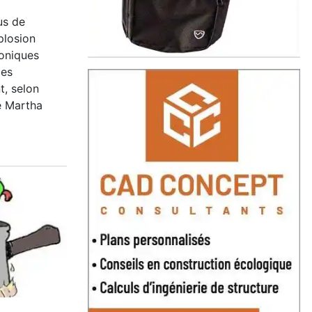
us de
plosion
oniques
des
t, selon
e Martha