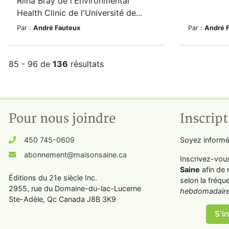
Riina Bray de l'Environmental
Health Clinic de l'Université de...
Par :
André Fauteux
Par :
André 
85 - 96 de
136
résultats
Pour nous joindre
Inscript
450 745-0609
Soyez informé
abonnement@maisonsaine.ca
Inscrivez-vou
Saine
afin de 
Éditions du 21e siècle Inc.
selon la fréqu
2955, rue du Domaine-du-lac-Lucerne
hebdomadaire
Ste-Adèle, Qc Canada J8B 3K9
S'in