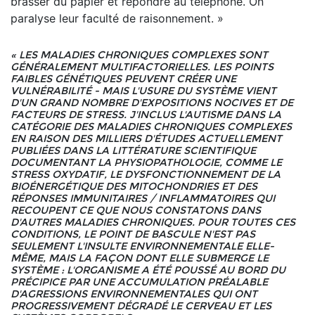
brasser du papier et répondre au téléphone. On
paralyse leur faculté de raisonnement. »
« LES MALADIES CHRONIQUES COMPLEXES SONT
GÉNÉRALEMENT MULTIFACTORIELLES. LES POINTS
FAIBLES GÉNÉTIQUES PEUVENT CRÉER UNE
VULNÉRABILITÉ - MAIS L'USURE DU SYSTÈME VIENT
D'UN GRAND NOMBRE D'EXPOSITIONS NOCIVES ET DE
FACTEURS DE STRESS. J'INCLUS L'AUTISME DANS LA
CATÉGORIE DES MALADIES CHRONIQUES COMPLEXES
EN RAISON DES MILLIERS D'ÉTUDES ACTUELLEMENT
PUBLIÉES DANS LA LITTÉRATURE SCIENTIFIQUE
DOCUMENTANT LA PHYSIOPATHOLOGIE, COMME LE
STRESS OXYDATIF, LE DYSFONCTIONNEMENT DE LA
BIOÉNERGÉTIQUE DES MITOCHONDRIES ET DES
RÉPONSES IMMUNITAIRES / INFLAMMATOIRES QUI
RECOUPENT CE QUE NOUS CONSTATONS DANS
D'AUTRES MALADIES CHRONIQUES. POUR TOUTES CES
CONDITIONS, LE POINT DE BASCULE N'EST PAS
SEULEMENT L'INSULTE ENVIRONNEMENTALE ELLE-
MÊME, MAIS LA FAÇON DONT ELLE SUBMERGE LE
SYSTÈME : L'ORGANISME A ÉTÉ POUSSÉ AU BORD DU
PRÉCIPICE PAR UNE ACCUMULATION PRÉALABLE
D'AGRESSIONS ENVIRONNEMENTALES QUI ONT
PROGRESSIVEMENT DÉGRADÉ LE CERVEAU ET LES