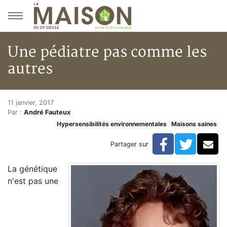
Aller au menu principal
Aller au contenu principal
Une pédiatre pas comme les
autres
Une pédiatre pas comme les au
Accueil
11 janvier, 2017
Par :
André Fauteux
Articles
Hypersensibilités environnementales
Maisons saines
Maisons saines
Hypersensibilités environnementales
Facebook
Twitte
Co
Partager sur
Une pédiatre pas comme les autres
La génétique
n'est pas une