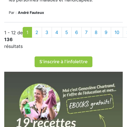
Par :
André Fauteux
1
2
3
4
5
6
7
8
9
10
1 - 12 de
136
résultats
S'inscrire à l'infolettre