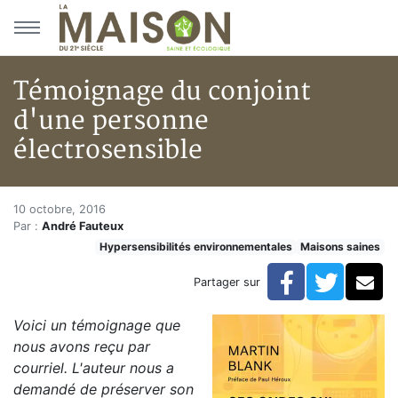
Aller au menu principal
Aller au contenu principal
Témoignage du conjoint
d'une personne
électrosensible
Témoignage du conjoint d'une 
Accueil
10 octobre, 2016
Par :
André Fauteux
Articles
Hypersensibilités environnementales
Maisons saines
Maisons saines
Hypersensibilités environnementales
Facebook
Twitte
Co
Partager sur
Témoignage du conjoint d'une personne électrosensib
Voici un témoignage que
nous avons reçu par
courriel. L'auteur nous a
demandé de préserver son