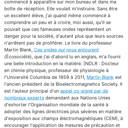
commencé à apparaître sur mon bureau et dans ma
boîte de réception. Elle voulait m'instruire. Sans être
un excellent élève, j'ai quand même commencé à
comprendre un peu et à croire, moi aussi, qu'il se
pouvait que ces fameuses ondes représentent un
danger pour la société, d'autant plus que leurs sources
n'arrêtent pas de proliférer. Le livre du professeur
Martin Blank,
Ces ondes qui nous entourent
(
Écosociété), que j'ai d'abord lu en anglais, m'a fourni
une belle introduction en la matière. [NDLR : Docteur
en chimie physique, professeur de physiologie à
l'Université Columbia de 1959 à 2011,
Martin Blank
est
l'ancien président de la Bioelectromagnetics Society. Il
est l'auteur principal d'un
appel co-signé par de
nombreux experts
demandant aux Nations Unies
d'exhorter l'Organisation mondiale de la santé à
adopter des lignes directrices plus sévères en matière
d'exposition aux champs électromagnétiques (CEM), à
encourager l'application de mesures de précaution et