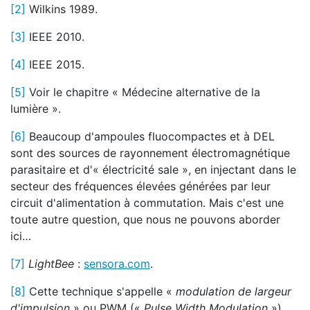
[2]
Wilkins 1989.
[3]
IEEE 2010.
[4]
IEEE 2015.
[5]
Voir le chapitre « Médecine alternative de la
lumière ».
[6]
Beaucoup d'ampoules fluocompactes et à DEL
sont des sources de rayonnement électromagnétique
parasitaire et d'« électricité sale », en injectant dans le
secteur des fréquences élevées générées par leur
circuit d'alimentation à commutation. Mais c'est une
toute autre question, que nous ne pouvons aborder
ici…
[7]
LightBee
:
sensora.com
.
[8]
Cette technique s'appelle «
modulation de largeur
d'impulsion
» ou PWM («
Pulse Width Modulation
»).