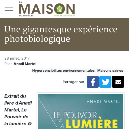
Aller au menu principal
Aller au contenu principal
Une gigantesque expérience
photobiologique
Une gigantesque expérience p
Accueil
28 juillet, 2017
Par :
Anadi Martel
Articles
Hypersensibilités environnementales
Maisons saines
Maisons saines
Hypersensibilités environnementales
Facebook
Twitte
Co
Partager sur
Une gigantesque expérience photobiologique
Extrait du
livre d’Anadi
Martel, Le
Pouvoir de
la lumière ©