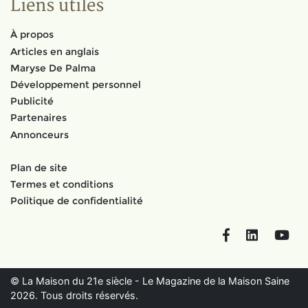
Liens utiles
À propos
Articles en anglais
Maryse De Palma
Développement personnel
Publicité
Partenaires
Annonceurs
Plan de site
Termes et conditions
Politique de confidentialité
Facebook
LinkedIn
You
© La Maison du 21e siècle - Le Magazine de la Maison Saine
2026. Tous droits réservés.