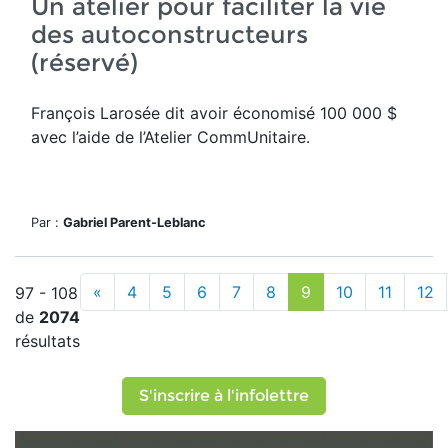
Un atelier pour faciliter la vie
des autoconstructeurs
(réservé)
François Larosée dit avoir économisé 100 000 $
avec l’aide de l’Atelier CommUnitaire.
Par :
Gabriel Parent-Leblanc
«
4
5
6
7
8
9
10
11
12
97 - 108
de
2074
résultats
S'inscrire à l'infolettre