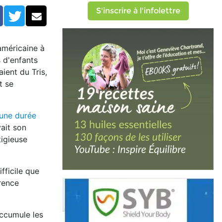
S'inscrire à l'infolettre
Facebook
Twitter
Courriel
 américaine à
s d'enfants
ient du Tris,
t se
'une durée
vait son
tigieuse
fficile que
rence
accumule les