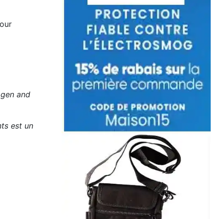
pour
agen and
nts est un