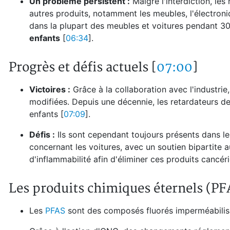
Un problème persistent :
Malgré l'interdiction, le
autres produits, notamment les meubles, l'électroniq
dans la plupart des meubles et voitures pendant 30
enfants
[
06:34
].
Progrès et défis actuels [
07:00
]
Victoires :
Grâce à la collaboration avec l'industrie
modifiées. Depuis une décennie, les retardateurs d
enfants [
07:09
].
Défis :
Ils sont cependant toujours présents dans l
concernant les voitures, avec un soutien bipartit
d'inflammabilité afin d'éliminer ces produits cancér
Les produits chimiques éternels (PF
Les
PFAS
sont des composés fluorés imperméabilisa