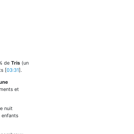
 % de
Tris
(un
s [
03:31
].
une
aments et
e nuit
r enfants