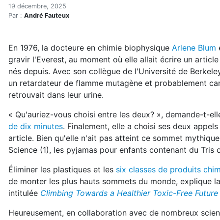
Vos rêves les plus fous!
Accueil
19 décembre, 2025
Par :
André Fauteux
Articles
Actualités
Vos rêves les plus fous!
En 1976, la docteure en chimie biophysique
Arlene Blum
é
gravir l'Everest, au moment où elle allait écrire un articl
nés depuis. Avec son collègue de l'Université de Berkele
un retardateur de flamme mutagène et probablement can
retrouvait dans leur urine.
« Qu'auriez-vous choisi entre les deux? », demande-t-ell
de dix minutes
. Finalement, elle a choisi ses deux appels 
article. Bien qu'elle n'ait pas atteint ce sommet mythique,
Science (1), les pyjamas pour enfants contenant du Tris o
Éliminer les plastiques et les
six classes de produits chi
de monter les plus hauts sommets du monde, explique la
intitulée
Climbing Towards a Healthier Toxic-Free Future
Heureusement, en collaboration avec de nombreux scientif