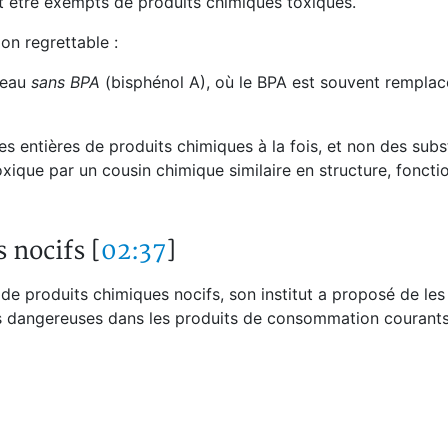
nt être exempts de produits chimiques toxiques.
on regrettable :
d'eau
sans BPA
(bisphénol A), où le BPA est souvent remplac
lles entières de produits chimiques à la fois, et non des sub
oxique par un cousin chimique similaire en structure, fonctio
 nocifs [
02:37
]
s de produits chimiques nocifs, son institut a proposé de le
es dangereuses dans les produits de consommation courants