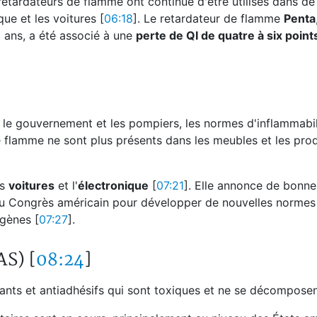
s retardateurs de flamme ont continué d'être utilisés dans 
ue et les voitures [
06:18
]. Le retardateur de flamme
Penta
 ans, a été associé à une
perte de QI de quatre à six point
, le gouvernement et les pompiers, les normes d'inflammabil
e flamme ne sont plus présents dans les meubles et les pro
es
voitures
et l'
électronique
[
07:21
]. Elle annonce de bonne
e au Congrès américain pour développer de nouvelles normes
igènes [
07:27
].
AS) [
08:24
]
nts et antiadhésifs qui sont toxiques et ne se décomposen