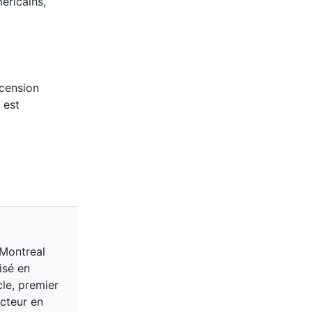
éricains,
scension
 est
 Montreal
isé en
cle, premier
acteur en