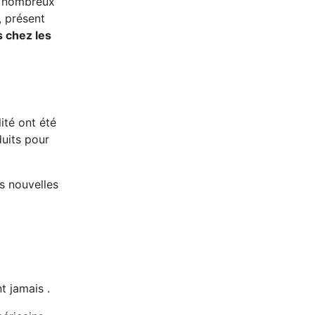
de nombreux
, présent
s chez les
ité ont été
duits pour
s nouvelles
t jamais .