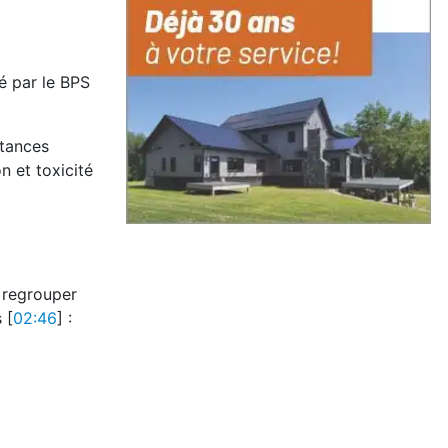
é par le BPS
stances
n et toxicité
s regrouper
 [
02:46
] :