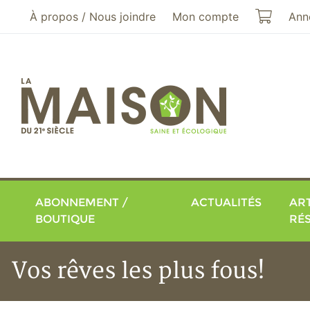
Aller au menu principal
Aller au contenu principal
Mon pa
À propos / Nous joindre
Mon compte
Ann
ABONNEMENT /
ACTUALITÉS
ART
BOUTIQUE
RÉ
Vos rêves les plus fous!