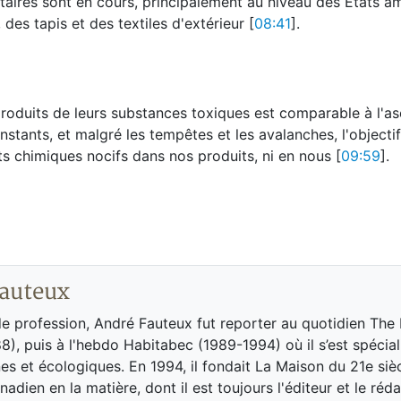
ires sont en cours, principalement au niveau des États am
des tapis et des textiles d'extérieur [
08:41
].
produits de leurs substances toxiques est comparable à l'a
nstants, et malgré les tempêtes et les avalanches, l'objectif
s chimiques nocifs dans nos produits, ni en nous [
09:59
].
auteux
de profession, André Fauteux fut reporter au quotidien The
8), puis à l'hebdo Habitabec (1989-1994) où il s’est spécial
es et écologiques. En 1994, il fondait La Maison du 21e siè
adien en la matière, dont il est toujours l'éditeur et le réd