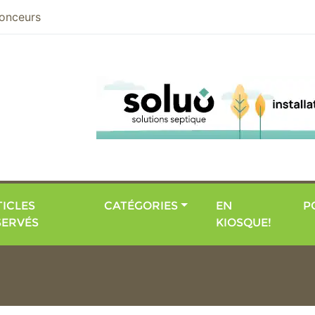
nier
onceurs
ICLES
CATÉGORIES
EN
P
SERVÉS
KIOSQUE!