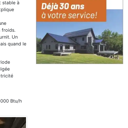
t stable à
x
plique
une
froids.
rnit. U
n
mais quand le
riode
ligée
ricité
 000 Btu/h