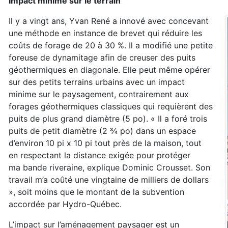
Impact minime sur le terrain
Il y a vingt ans, Yvan René a innové avec concevant
une méthode en instance de brevet qui réduire les
coûts de forage de 20 à 30 %. Il a modifié
une petite
foreuse de dynamitage afin de creuser des
puits
géothermiques en diagonale. Elle peut même opérer
sur des petits
terrains urbains avec un impact
minime
sur le paysagement, contrairement aux
forages géothermiques classiques qui requièrent des
puits de plus grand diamètre (5 po).
« Il a foré trois
puits de
petit diamètre (2 ¾ po) dans un espace
d’environ 10 pi x 10 pi tout près de la maison, tout
en
respectant la distance exigée pour protéger
ma
bande riveraine, explique Dominic Crousset.
Son
travail m’a coûté une vingtaine de milliers
de dollars
», soit moins que le montant de la
subvention
accordée par Hydro-Québec.
L’impact sur l’aménagement paysager est un