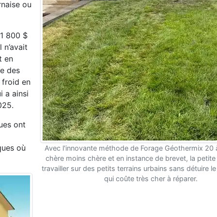
rnaise ou
 1 800 $
l n’avait
et
en
e des
 froid en
 a ainsi
025.
ues ont
ques où
Avec l'innovante méthode de Forage Géothermix 20
chère moins chère et en instance de brevet, la petite
travailler sur des petits terrains urbains sans détuire
qui coûte très cher à réparer.