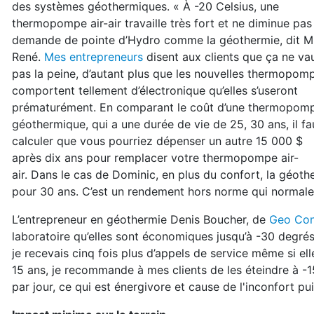
des systèmes géothermiques. « À -20 Celsius,
une
thermopompe air-air travaille très fort et ne
diminue pas 
demande de pointe d’Hydro
comme la géothermie, dit M
René.
Mes entrepre
neurs
disent aux clients que ça ne va
pas la peine, d’autant plus que les nouvelles thermopom
comportent tellement d’électronique
qu’elles s’useront
prématurément. En comparant
le coût d’une thermopom
géothermique, qui a
une durée de vie de 25, 30 ans, il fa
calculer que
vous pourriez dépenser un autre 15 000 $
après
dix ans pour remplacer votre thermopompe air-
air.
Dans le cas de Dominic, en plus du confort,
la géoth
pour 30 ans. C’est un
rendement hors norme qui normaleme
L’entrepreneur en géothermie Denis Boucher, de
Geo Con
laboratoire qu’elles
sont économiques jusqu’à -30 degrés
je recevais
cinq fois plus d’appels de service même si ell
15 ans, je recommande à mes
clients de les éteindre à -
par jour, ce
qui est énergivore et cause de l'inconfort pui