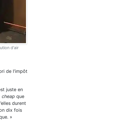
tion d'air
bri de l’impôt
st juste en
t
cheap
que
’elles durent
on dix fois
que. »