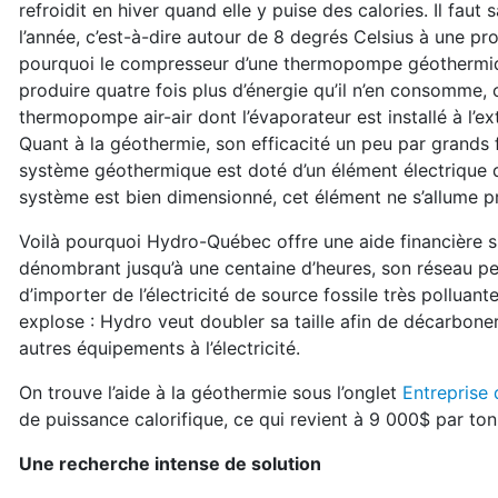
refroidit en hiver
quand elle y puise des calories.
Il faut 
l’année, c’est-à-dire
autour de 8 degrés Celsius à une p
pourquoi le compresseur d’une thermo
pompe géothermiq
produire
quatre fois plus d’énergie qu’il n’en consomme,
thermopompe air-air dont l’éva
porateur est installé à l’
Quant à la géothermie, son efficacité un peu par grands 
système géother
mique est doté d’un élément électrique 
système est bien dimensionné, cet élément ne s’allume 
Voilà pourquoi Hydro-Québec offre une aide
financière 
dénombrant
jusqu’à une centaine d’heures, son réseau 
d’importer de l’électri
cité de source fossile très polluant
explose : Hydro veut dou
bler sa taille afin de décarbon
autres
équipements à l’électricité.
On trouve l’aide à la géothermie sous l’onglet
Entreprise d
de puissance
calorifique, ce qui revient à 9 000$ par t
Une recherche intense de solution