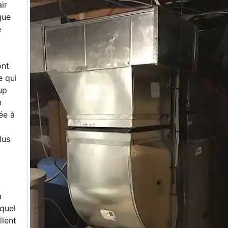
ir
que
e
ont
e qui
up
n
lée à
lus
a
equel
llent