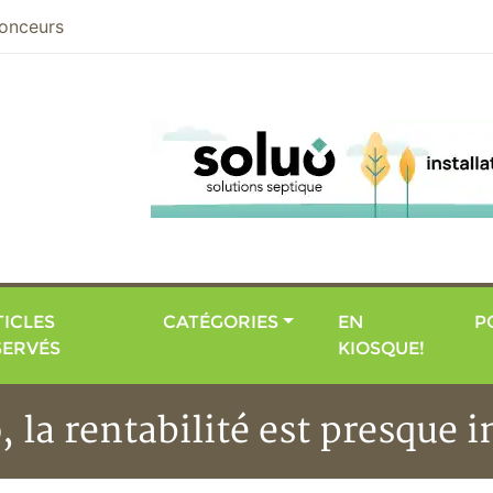
nier
onceurs
ICLES
CATÉGORIES
EN
P
SERVÉS
KIOSQUE!
, la rentabilité est presque