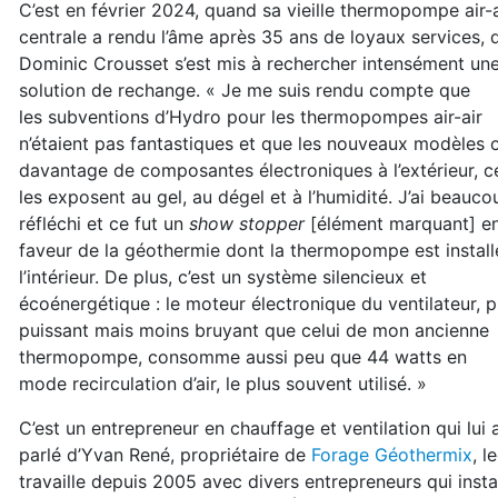
C’est en février 2024, quand sa vieille thermo
pompe air-a
centrale a rendu l’âme après 35 ans
de loyaux services, 
Dominic Crousset s’est
mis à rechercher intensément un
solution de rechange. « Je me suis rendu compte que
les
subventions d’Hydro pour les thermopompes air-
air
n’étaient pas fantastiques et que les nouveaux
modèles 
davantage de composantes électro
niques à l’extérieur, c
les exposent au gel, au
dégel et à l’humidité. J’ai beauco
réfléchi et ce
fut un
show stopper
[élément marquant] e
faveur
de la géothermie dont la thermopompe est instal
l’intérieur. De plus, c’est un système silen
cieux et
écoénergétique : le moteur électronique
du ventilateur, p
puissant mais moins bruyant
que celui de mon ancienne
thermopompe, consomme aussi peu que 44 watts en
mode
recirculation d’air, le plus souvent utilisé. »
C’est un entrepreneur en chauffage et ventilation
qui lui 
parlé d’Yvan René, propriétaire de
Forage Géothermix
,
l
travaille depuis 2005 avec divers entrepreneurs qui ins
ta