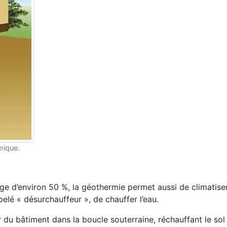
rmique.
ge d’environ 50 %, la géothermie permet aussi de climatiser
pelé « désur
chauffeur », de chauffer l’eau.
r du bâtiment dans la boucle souter
raine, réchauffant le sol 