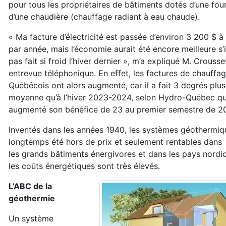
pour
tous les propriétaires de bâtiments dotés d’une
fou
d’une chaudière (chauffage
radiant à eau chaude).
« Ma facture d’électricité est passée d’environ
3 200 $ à
par année, mais l’économie
aurait été encore meilleure s’i
pas fait si
froid l’hiver dernier », m’a expliqué M. Crouss
entrevue téléphonique. En effet, les factures
de chauffag
Québécois ont alors augmenté,
car il a fait 3 degrés plus
moyenne qu’à
l’hiver 2023-2024, selon Hydro-Québec qui
augmenté son bénéfice de 23 au premier
semestre de 2
Inventés dans les années 1940, les
systèmes géothermiq
longtemps été
hors de prix et seulement rentables dans
les
grands bâtiments énergivores et dans les pays
nordi
les coûts énergétiques sont très
élevés.
L’ABC de la
géothermie
Un système