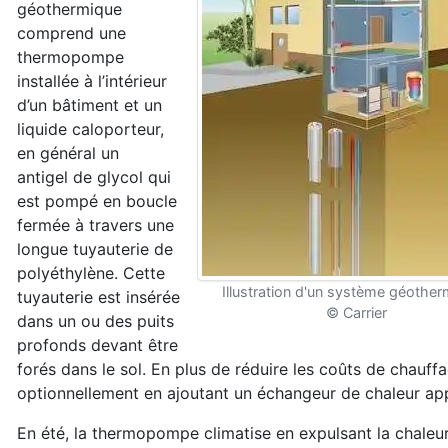
géothermique
comprend une
ther
mopompe
installée à l’intérieur
d’un bâtiment
et un
liquide caloporteur,
en général un
antigel
de glycol qui
est pompé en boucle
fermée à
travers une
longue tuyauterie de
polyéthylène.
Cette
Illustration d'un système géothe
tuyauterie est insérée
© Carrier
dans un ou des
puits
profonds devant être
forés dans le sol.
En plus de réduire les coûts de chauf
fa
optionnellement en ajou
tant un échangeur de chaleur ap
En été, la thermopompe climatise en expulsant
la chaleu