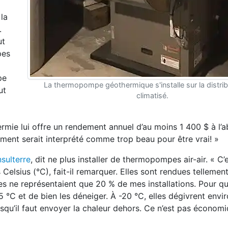
la
.
ut
pes
pe
La thermopompe géothermique s'installe sur la distribu
ut
climatisé.
ermie lui offre un rendement annuel d’au
moins 1 400 $ à l’a
nt serait interprété comme trop beau pour être vrai! »
sulterre
, dit ne plus installer de thermo
pompes air-air. « C’e
 Celsius (
°
C), fait-il remarquer.
Elles sont rendues tellemen
es ne représentaient que 20 % de mes installations. Pour qu
15 °C et de bien les dé
neiger. À -20
°
C, elles dégivrent envir
squ’il faut envoyer la chaleur
dehors. Ce n’est pas économi