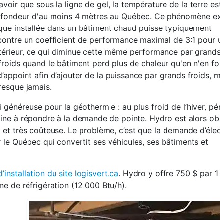
savoir que sous la ligne de gel, la tempé
rature de la terre es
rofondeur
d'au moins 4 mètres au Québec. Ce phénomène e
ue installée dans un
bâtiment chaud puisse typiquement
contre un coefficient de performance maximal de 3:1 pour 
extérieur, ce qui diminue cette même performance
par grands 
froids
quand le bâtiment perd plus de chaleur qu'en n'en fou
d’ap
point afin d’ajouter de la puissance par grands
froids, 
presque jamais.
si généreuse pour la géothermie :
au plus froid de l’hiver, pé
peine à répondre à la demande de pointe.
Hydro est alors ob
e
et très coûteuse. Le problème, c’est que la
demande d’élect
er le Québec qui
convertit ses véhicules, ses bâtiments et
’installation du site logisvert.ca
. Hydro y offre 750 $ par 1
onne de
réfrigération (12 000 Btu/h).