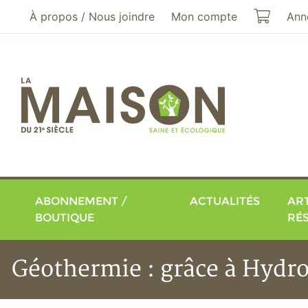
Aller au menu principal
Aller au contenu principal
Mon pa
À propos / Nous joindre
Mon compte
Ann
ABONNEMENT /
ACTUALITÉS
ART
BOUTIQUE
RÉ
Géothermie : grâce à Hydro