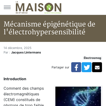
Aller au menu principal
Aller au contenu principal
Mécanisme épigénétique de
l'électrohypersensibilité
Mécanisme épigénétique de l'é
Accueil
14 décembre, 2025
Par :
Jacques Lintermans
Articles
Électrosmog
Électrosmog
Mécanisme épigénétique de l'électrohypersensibilité
Facebook
Twitte
Co
Partager sur
Introduction
Comment des champs
électromagnétiques
(CEM) constitués de
photons de trop faible