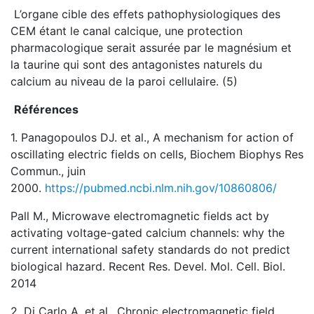
L’organe cible des effets pathophysiologiques des
CEM étant le canal calcique, une protection
pharmacologique serait assurée par le magnésium et
la taurine qui sont des antagonistes naturels du
calcium au niveau de la paroi cellulaire. (5)
Références
1. Panagopoulos DJ. et al., A mechanism for action of
oscillating electric fields on cells, Biochem Biophys Res
Commun., juin
2000.
https://pubmed.ncbi.nlm.nih.gov/10860806/
Pall M., Microwave electromagnetic fields act by
activating voltage-gated calcium channels: why the
current international safety standards do not predict
biological hazard. Recent Res. Devel. Mol. Cell. Biol.
2014
2. Di Carlo A. et al., Chronic electromagnetic field