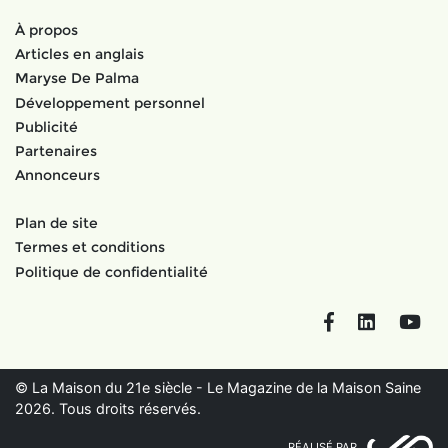
À propos
Articles en anglais
Maryse De Palma
Développement personnel
Publicité
Partenaires
Annonceurs
Plan de site
Termes et conditions
Politique de confidentialité
Facebook
LinkedIn
You
© La Maison du 21e siècle - Le Magazine de la Maison Saine
2026. Tous droits réservés.
RÉALISÉ PAR