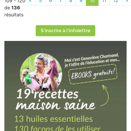
«
5
6
7
8
9
10
11
12
»
109 - 120
de
136
résultats
S'inscrire à l'infolettre