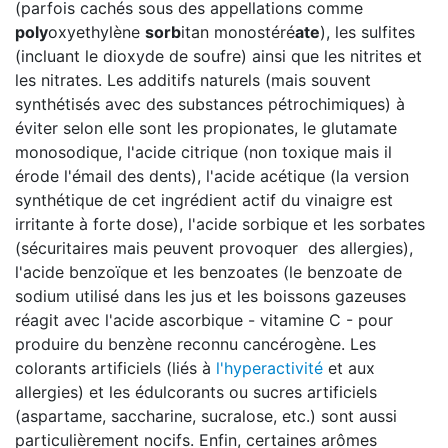
(parfois cachés sous des appellations comme
poly
oxyethylène
sorb
itan monostéré
ate
), les sulfites
(incluant le dioxyde de soufre) ainsi que les nitrites et
les nitrates. Les additifs naturels (mais souvent
synthétisés avec des substances pétrochimiques) à
éviter selon elle sont les propionates, le glutamate
monosodique, l'acide citrique (non toxique mais il
érode l'émail des dents), l'acide acétique (la version
synthétique de cet ingrédient actif du vinaigre est
irritante à forte dose), l'acide sorbique et les sorbates
(sécuritaires mais peuvent provoquer des allergies),
l'acide benzoïque et les benzoates (le benzoate de
sodium utilisé dans les jus et les boissons gazeuses
réagit avec l'acide ascorbique - vitamine C - pour
produire du benzène reconnu cancérogène. Les
colorants artificiels (liés à
l'hyperactivité
et aux
allergies) et les édulcorants ou sucres artificiels
(aspartame, saccharine, sucralose, etc.) sont aussi
particulièrement nocifs. Enfin, certaines arômes