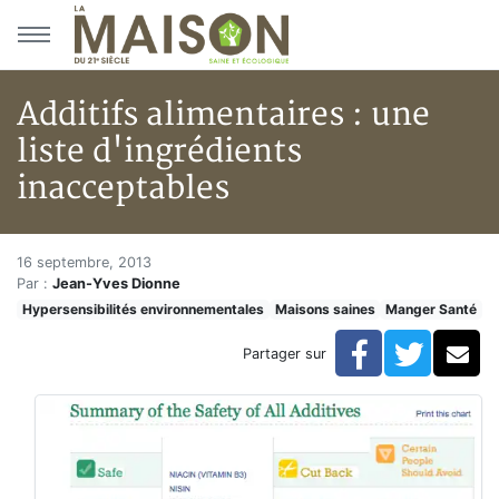
Aller au menu principal
Aller au contenu principal
Additifs alimentaires : une
liste d'ingrédients
inacceptables
Additifs alimentaires : une lis
Accueil
16 septembre, 2013
Par :
Jean-Yves Dionne
Articles
Hypersensibilités environnementales
Maisons saines
Manger Santé
Maisons saines
Hypersensibilités environnementales
Facebook
Twitte
Co
Partager sur
Additifs alimentaires : une liste d'ingrédients inaccept