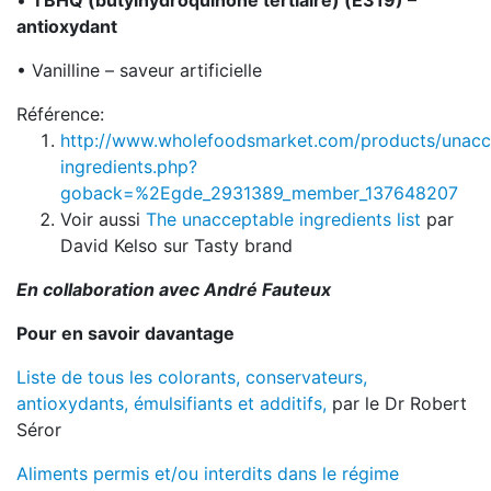
•
TBHQ (butylhydroquinone tertiaire) (E319) –
antioxydant
• Vanilline – saveur artificielle
Référence:
http://www.wholefoodsmarket.com/products/unacc
ingredients.php?
goback=%2Egde_2931389_member_137648207
Voir aussi
The unacceptable ingredients list
par
David Kelso sur Tasty brand
En collaboration avec André Fauteux
Pour en savoir davantage
Liste de tous les colorants, conservateurs,
antioxydants, émulsifiants et additifs,
par le Dr Robert
Séror
Aliments permis et/ou interdits dans le régime