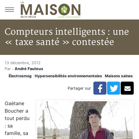
Aller au menu principal
Aller au contenu principal
Compteurs intelligents : une
« taxe santé » contestée
Compteurs intelligents : une «
Accueil
13 décembre, 2012
Par :
André Fauteux
Articles
Électrosmog
Hypersensibilités environnementales
Maisons saines
Maisons saines
Hypersensibilités environnementales
Facebook
Twitte
Co
Partager sur
Compteurs intelligents : une « taxe santé » contestée
Gaétane
Boucher a
tout perdu
: sa
famille, sa