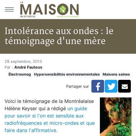
Aller au menu principal
Aller au contenu principal
Intolérance aux ondes : le
témoignage d'une mère
Intolérance aux ondes : le té
Accueil
28 septembre, 2013
Par :
André Fauteux
Articles
Électrosmog
Hypersensibilités environnementales
Maisons saines
Maisons saines
Hypersensibilités environnementales
Facebook
Twitte
Co
Partager sur
Intolérance aux ondes : le témoignage d'une mère
Voici le témoignage de la Montréalaise
Hélène Keyser qui a rédigé
un guide
pour savoir si l'on est sensible aux
radiofréquences et micro-ondes et que
faire dans l'affirmative.