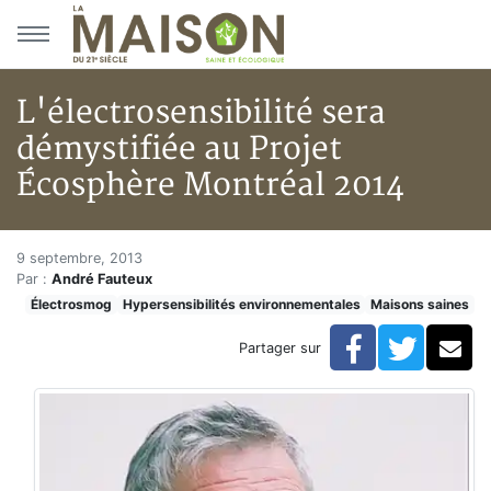
Aller au menu principal
Aller au contenu principal
L'électrosensibilité sera
démystifiée au Projet
Écosphère Montréal 2014
L'électrosensibilité sera démy
Accueil
9 septembre, 2013
Par :
André Fauteux
Articles
Électrosmog
Hypersensibilités environnementales
Maisons saines
Maisons saines
Hypersensibilités environnementales
Facebook
Twitte
Co
Partager sur
L'électrosensibilité sera démystifiée au Projet Écosp