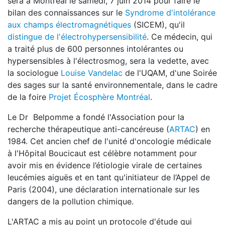
sera à Montréal le samedi, 7 juin 2014 pour faire le
bilan des connaissances sur le
Syndrome d'intolérance
aux champs électromagnétiques
(SICEM), qu'il
distingue de l'électrohypersensibilité
. Ce médecin, qui
a traité plus de 600 personnes intolérantes ou
hypersensibles à l'électrosmog, sera la vedette, avec
la sociologue
Louise Vandelac
de l'UQAM, d'une Soirée
des sages sur la santé environnementale, dans le cadre
de la foire
Projet Écosphère Montréal
.
Le Dr Belpomme a fondé l'Association pour la
recherche thérapeutique anti-cancéreuse (
ARTAC
) en
1984. Cet ancien chef de l'unité d'oncologie médicale
à l'Hôpital Boucicaut est célèbre notamment pour
avoir mis en évidence l’étiologie virale de certaines
leucémies aiguës et en tant qu'initiateur de l’Appel de
Paris (2004), une déclaration internationale sur les
dangers de la pollution chimique.
L'ARTAC a mis au point un protocole d'étude qui