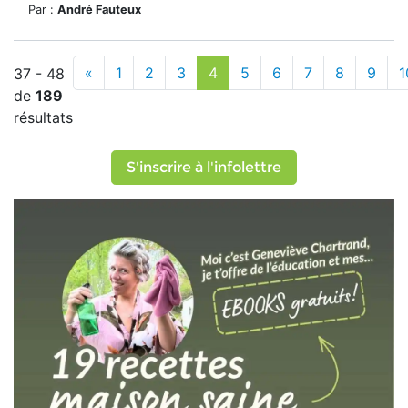
Par :
André Fauteux
«
1
2
3
4
5
6
7
8
9
1
37 - 48
de
189
résultats
S'inscrire à l'infolettre