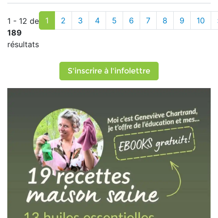
1
2
3
4
5
6
7
8
9
10
1 - 12 de
189
résultats
S'inscrire à l'infolettre