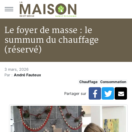
Aller au menu principal
Aller au contenu principal
Le foyer de masse : le
summum du chauffage
(réservé)
Le foyer de masse : le summum
Accueil
3 mars, 2026
Par :
André Fauteux
Articles réservés
Chauffage
Consommation
Chauffage
Le foyer de masse : le summum du chauffage (réserv
Facebook
Twitte
Co
Partager sur