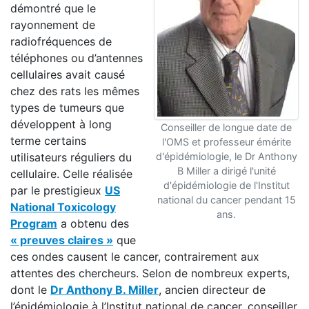
démontré que le
rayonnement de
radiofréquences de
téléphones ou d’antennes
cellulaires avait causé
chez des rats les mêmes
types de tumeurs que
développent à long
Conseiller de longue date de
terme certains
l'OMS et professeur émérite
utilisateurs réguliers du
d'épidémiologie, le Dr Anthony
B Miller a dirigé l'unité
cellulaire. Celle réalisée
d'épidémiologie de l'Institut
par le prestigieux
US
national du cancer pendant 15
National Toxicology
ans.
Program
a obtenu des
« preuves claires »
que
ces ondes causent le cancer, contrairement aux
attentes des chercheurs. Selon de nombreux experts,
dont le
Dr Anthony B. Miller
, ancien directeur de
l’épidémiologie à l’Institut national de cancer, conseiller