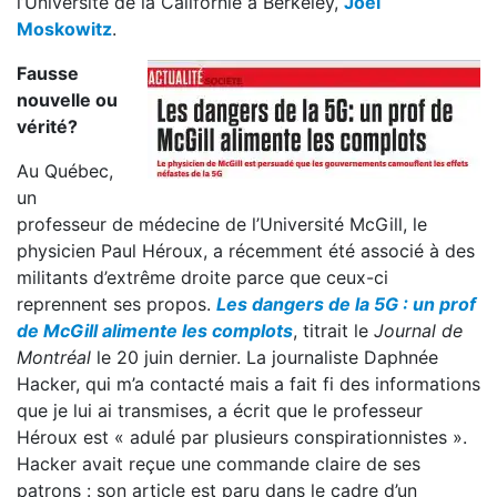
l’Université de la Californie à Berkeley,
Joel
Moskowitz
.
Fausse
nouvelle ou
vérité?
Au Québec,
un
professeur de médecine de l’Université McGill, le
physicien Paul Héroux, a récemment été associé à des
militants d’extrême droite parce que ceux-ci
reprennent ses propos.
Les dangers de la 5G : un prof
de McGill alimente les complots
, titrait le
Journal de
Montréal
le 20 juin dernier. La journaliste Daphnée
Hacker, qui m’a contacté mais a fait fi des informations
que je lui ai transmises, a écrit que le professeur
Héroux est « adulé par plusieurs conspirationnistes ».
Hacker avait reçue une commande claire de ses
patrons : son article est paru dans le cadre d’un