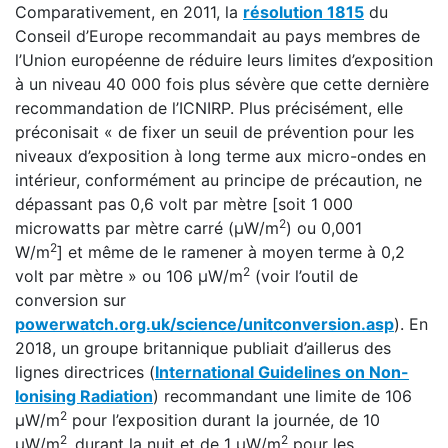
Comparativement, en 2011, la
résolution 1815
du
Conseil d’Europe recommandait au pays membres de
l’Union européenne de réduire leurs limites d’exposition
à un niveau 40 000 fois plus sévère que cette dernière
recommandation de l’ICNIRP. Plus précisément, elle
préconisait « de fixer un seuil de prévention pour les
niveaux d’exposition à long terme aux micro-ondes en
intérieur, conformément au principe de précaution, ne
dépassant pas 0,6 volt par mètre [soit 1 000
2
microwatts par mètre carré (μW/m
) ou 0,001
2
W/m
] et même de le ramener à moyen terme à 0,2
2
volt par mètre » ou 106 μW/m
(voir l’outil de
conversion sur
powerwatch.org.uk/science/unitconversion.asp
). En
2018, un groupe britannique publiait d’aillerus des
lignes directrices (
International Guidelines on Non-
Ionising Radiation
) recommandant une limite de 106
2
μW/m
pour l’exposition durant la journée, de 10
2
2
μW/m
durant la nuit et de 1 μW/m
pour les