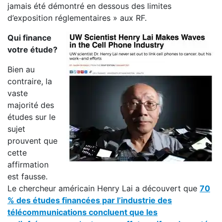
jamais été démontré en dessous des limites
d’exposition réglementaires » aux RF.
Qui finance
votre étude?
Bien au
contraire, la
vaste
majorité des
études sur le
sujet
prouvent que
cette
affirmation
est fausse.
Le chercheur américain Henry Lai a découvert que
70
% des études financées par l’industrie des
télécommunications concluent que les