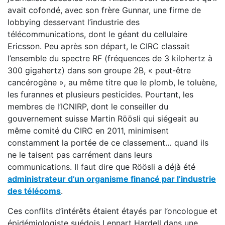
avait cofondé, avec son frère Gunnar, une firme de
lobbying desservant l’industrie des
télécommunications, dont le géant du cellulaire
Ericsson. Peu après son départ, le CIRC classait
l’ensemble du spectre RF (fréquences de 3 kilohertz à
300 gigahertz) dans son groupe 2B, « peut-être
cancérogène », au même titre que le plomb, le toluène,
les furannes et plusieurs pesticides. Pourtant, les
membres de l’ICNIRP, dont le conseiller du
gouvernement suisse Martin Röösli qui siégeait au
même comité du CIRC en 2011, minimisent
constamment la portée de ce classement… quand ils
ne le taisent pas carrément dans leurs
communications. Il faut dire que Röösli a déjà été
administrateur d’un organisme financé par l’industrie
des télécoms
.
Ces conflits d’intérêts étaient étayés par l’oncologue et
épidémiologiste suédois Lennart Hardell dans une