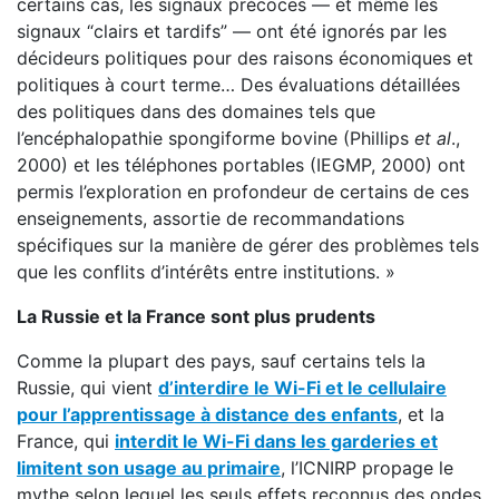
certains cas, les signaux précoces — et même les
signaux “clairs et tardifs” — ont été ignorés par les
décideurs politiques pour des raisons économiques et
politiques à court terme… Des évaluations détaillées
des politiques dans des domaines tels que
l’encéphalopathie spongiforme bovine (Phillips
et al
.,
2000) et les téléphones portables (IEGMP, 2000) ont
permis l’exploration en profondeur de certains de ces
enseignements, assortie de recommandations
spécifiques sur la manière de gérer des problèmes tels
que les conflits d’intérêts entre institutions. »
La Russie et la France sont plus prudents
Comme la plupart des pays, sauf certains tels la
Russie, qui vient
d’interdire le Wi-Fi et le cellulaire
pour l’apprentissage à distance des enfants
, et la
France, qui
interdit le Wi-Fi dans les garderies et
limitent son usage au primaire
, l’ICNIRP propage le
mythe selon lequel les seuls effets reconnus des ondes