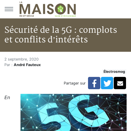
Aller au menu principal
Aller au contenu principal
Sécurité de la 5G : complots
et conflits d’intérêts
Sécurité de la 5G : complots et 
Accueil
2 septembre, 2020
Par :
André Fauteux
Articles
Électrosmog
Électrosmog
Sécurité de la 5G : complots et conflits d’intérêts
Facebook
Twitte
Co
Partager sur
En