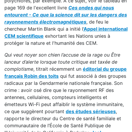
polychlorés, par exemple. À ce sujet, voir le tableau en
page 169 de l'excellent livre
Ces ondes qui nous
entourent - Ce que la science dit sur les dangers des
rayonnements électromagnétiques
, de feu le
chercheur Martin Blank qui a initié l
'Appel international
CEM scientifique
exhortant les Nations unies à
protéger la nature et l'humanité des CEM.
Qui veut noyer son chien l’accuse de la rage ou Être
lanceur d’alerte lorsque toute critique est taxée de
complotisme
, titrait récemment un
éditorial du groupe
français Robin des toits
qui fut associé à des groupes
radicaux par la Gendarmerie nationale française. Son
crime : avoir osé dire que le rayonnement RF des
antennes, cellulaires, compteurs intelligents et
émetteurs Wi-Fi peut affaiblir le système immunitaire,
ce que suggèrent pourtant
des études sérieuses
,
rapporte le directeur du Centre de santé familiale et
communautaire de l’École de Santé Publique de