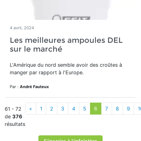
4 avril, 2024
Les meilleures ampoules DEL
sur le marché
L'Amérique du nord semble avoir des croûtes à
manger par rapport à l'Europe.
Par :
André Fauteux
«
1
2
3
4
5
6
7
8
9
1
61 - 72
de
376
résultats