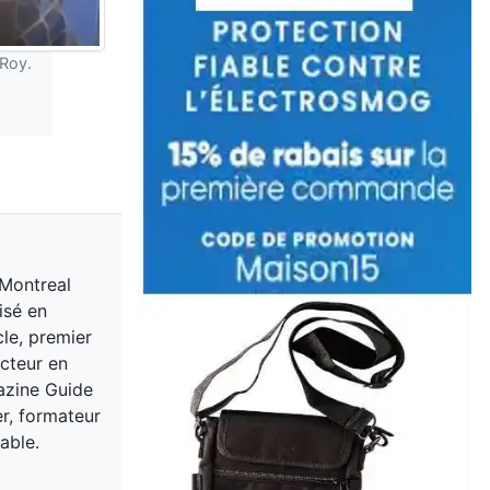
 Roy.
 Montreal
isé en
cle, premier
acteur en
gazine Guide
er, formateur
able.