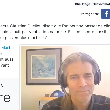
tions mais bien des questio
Chauffage
Consommat
Partager sur
ions! (réservé)
cte Christian Ouellet, disait que l’on peut se passer de cli
ie la nuit par ventilation naturelle. Est-ce encore possible
e plus en plus mortelles?
t
Martin
e
nt aussi
avant
s !
re