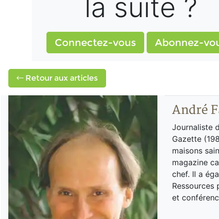
la suite ?
Connectez-vous
Abonnez-vo
Retour aux articles
André F
Journaliste 
Gazette (198
maisons sain
magazine can
chef. Il a é
Ressources p
et conférenc