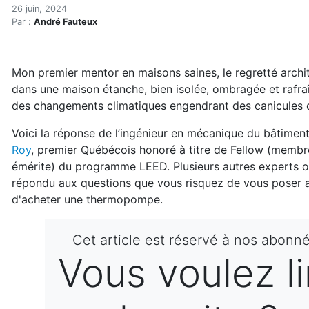
Thermopompes : des subven
Accueil
26 juin, 2024
Par :
André Fauteux
Articles
Chauffage
Thermopompes : des subventions mais bien des quest
Mon premier mentor en maisons saines, le regretté archite
dans une maison étanche, bien isolée, ombragée et rafraîch
des changements climatiques engendrant des canicules d
Voici la réponse de l’ingénieur en mécanique du bâtimen
Roy
, premier Québécois honoré à titre de Fellow (membr
émérite) du programme LEED. Plusieurs autres experts o
répondu aux questions que vous risquez de vous poser 
d'acheter une thermopompe.
Cet article est réservé à nos abonné
Vous voulez li