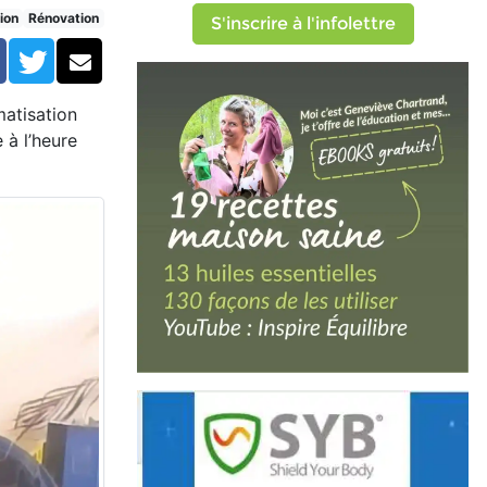
ns! (réservé)
ion
Rénovation
S'inscrire à l'infolettre
Facebook
Twitter
Courriel
matisation
 à l’heure