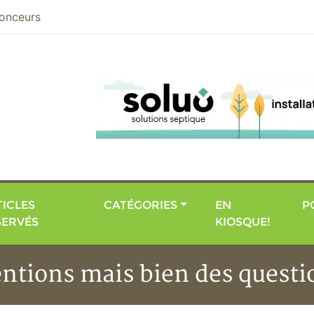
nier
onceurs
ICLES
CATÉGORIES
EN
P
SERVÉS
KIOSQUE!
tions mais bien des questio