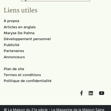
Liens utiles
À propos
Articles en anglais
Maryse De Palma
Développement personnel
Publicité
Partenaires
Annonceurs
Plan de site
Termes et conditions
Politique de confidentialité
Facebook
LinkedIn
You
© La Maison du 21e siècle - Le Magazine de la Maison Saine