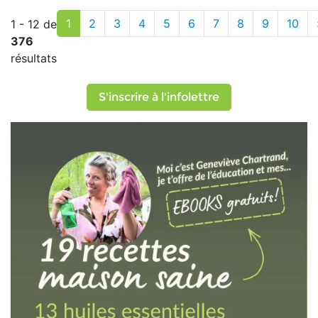
1
2
3
4
5
6
7
8
9
10
1 - 12 de
376
résultats
S'inscrire à l'infolettre