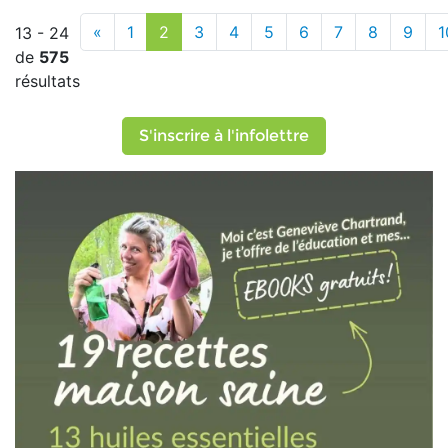
«
1
2
3
4
5
6
7
8
9
1
13 - 24
de
575
résultats
S'inscrire à l'infolettre