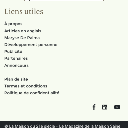
Liens utiles
À propos
Articles en anglais
Maryse De Palma
Développement personnel
Publicité
Partenaires
Annonceurs
Plan de site
Termes et conditions
Politique de confidentialité
Facebook
LinkedIn
You
© La Maison du 21e siècle - Le Magazine de la Maison Saine