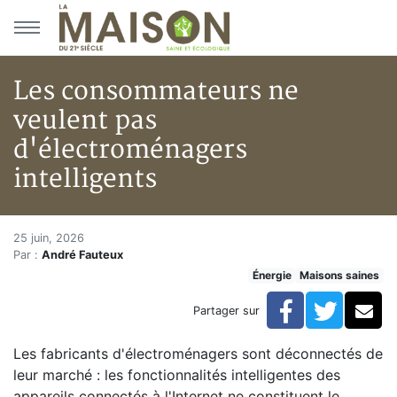
Aller au menu principal
Aller au contenu principal
Les consommateurs ne
veulent pas
d'électroménagers
intelligents
Les consommateurs ne veulent 
Accueil
25 juin, 2026
Par :
André Fauteux
Articles
Énergie
Maisons saines
Maisons saines
Hypersensibilités environnementales
Facebook
Twitte
Co
Partager sur
Les consommateurs ne veulent pas d'électroménagers 
Les fabricants d'électroménagers sont déconnectés de
leur marché : les fonctionnalités intelligentes des
appareils connectés à l'Internet ne constituent le