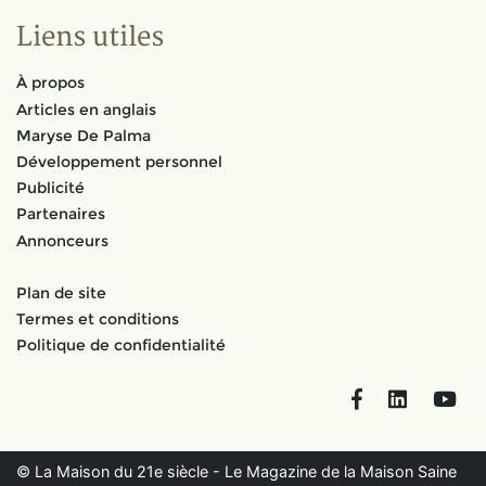
Liens utiles
À propos
Articles en anglais
Maryse De Palma
Développement personnel
Publicité
Partenaires
Annonceurs
Plan de site
Termes et conditions
Politique de confidentialité
Facebook
LinkedIn
You
© La Maison du 21e siècle - Le Magazine de la Maison Saine