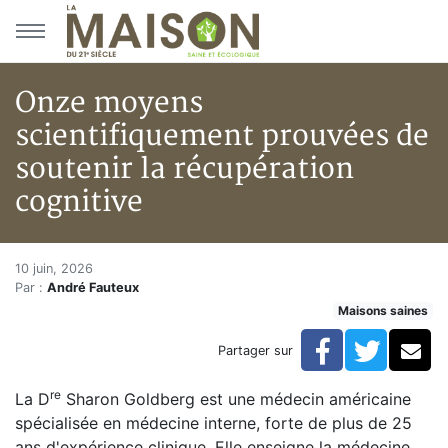
Aller au menu principal
Aller au contenu principal
Onze moyens
scientifiquement prouvées de
soutenir la récupération
cognitive
Onze moyens scientifiquement 
Accueil
10 juin, 2026
Par :
André Fauteux
Articles
Maisons saines
Maisons saines
Hypersensibilités environnementales
Facebook
Twitte
Co
Partager sur
Onze moyens scientifiquement prouvées de soutenir l
re
La D
Sharon Goldberg est une médecin américaine
spécialisée en médecine interne, forte de plus de 25
ans d'expérience clinique. Elle enseigne la médecine