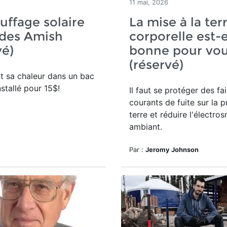
11 mai, 2026
uffage solaire
La mise à la ter
 des Amish
corporelle est-e
vé)
bonne pour vou
(réservé)
nt sa chaleur dans un bac
nstallé pour 15$!
Il faut se protéger des
fai
courants de fuite sur la p
terre et réduire l'électro
ambiant.
Par :
Jeromy Johnson