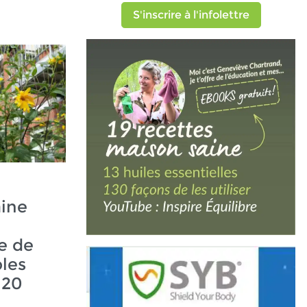
S'inscrire à l'infolettre
aine
re de
les
120