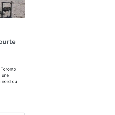
a
ourte
é Toronto
à une
u nord du