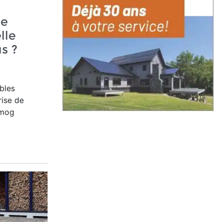
re
lle
s ?
bles
rise de
smog