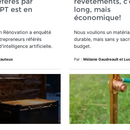
éférés par
revêtements, c’
PT est en
long, mais
économique!
n Rénovation a
enquêté
Nous voulions un matéria
trepreneurs référés
durable, mais sans y sacri
 d'intelligence artificielle.
budget.
Fauteux
Par :
Mélanie Gaudreault et Lu