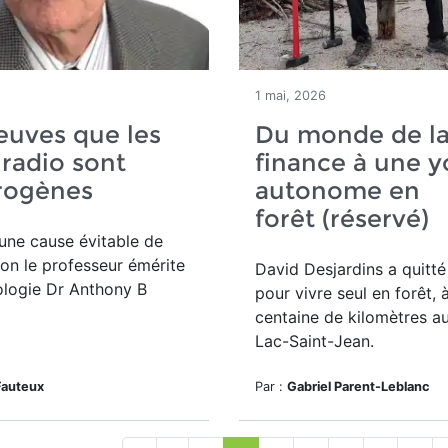
1 mai, 2026
euves que les
Du monde de l
radio sont
finance à une y
rogènes
autonome en
forêt (réservé)
 une cause évitable de
lon le professeur émérite
David Desjardins a quitt
ologie Dr Anthony B
pour vivre seul en forêt,
centaine de kilomètres a
Lac-Saint-Jean.
Fauteux
Par :
Gabriel Parent-Leblanc