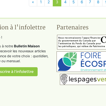
«
1
2
3
4
5
6
7
8
ion à l'infolettre
Partenaires
 !
s à notre
Bulletin Maison
recevoir les nouveaux articles
ence de votre choix :
quotidien,
 ou mensuel
.
scrire à l'infolettre