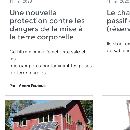
11 mai, 2026
11 mai, 2026
Une nouvelle
Le cha
protection contre les
passif
dangers de la mise à
(réser
la terre corporelle
Ils stocke
de sable i
Ce filtre élimine l'électricité sale et
les
microampères contaminant les prises
de terre murales.
Par :
André Fauteux