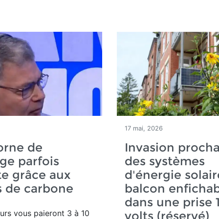
17 mai, 2026
orne de
Invasion proch
ge parfois
des systèmes
te grâce aux
d'énergie solai
s de carbone
balcon enfichab
dans une prise 
urs vous paieront 3 à 10
volts (réservé)