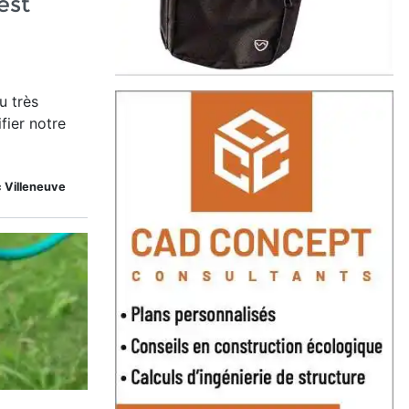
est
u très
fier notre
c Villeneuve