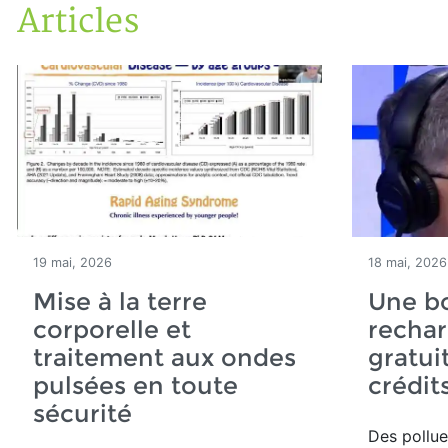
Articles
Accueil
Articles
19 mai, 2026
18 mai, 2026
Mise à la terre
Une b
corporelle et
rechar
traitement aux ondes
gratui
pulsées en toute
crédit
sécurité
Des pollue