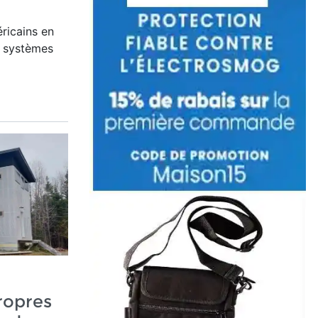
ricains en
ts systèmes
ropres