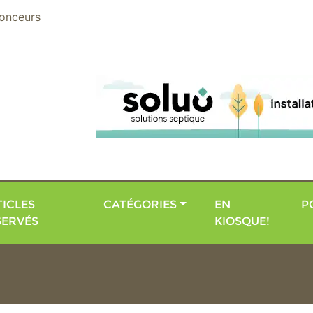
nier
onceurs
ICLES
CATÉGORIES
EN
P
SERVÉS
KIOSQUE!