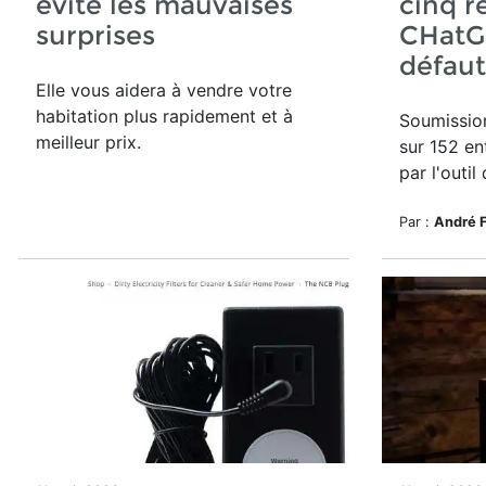
évite les mauvaises
cinq r
surprises
CHatG
défaut
Elle vous aidera à vendre votre
habitation plus rapidement et à
Soumissio
meilleur prix.
sur 152 en
par
l'outil
Par :
André 