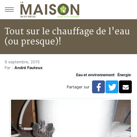
Aller au menu principal
Aller au contenu principal
Tout sur le chauffage de l'eau
(ou presque)!
Tout sur le chauffage de l'eau 
Accueil
9 septembre, 2015
Par :
André Fauteux
Articles
Eau et environnement
Énergie
Énergie
Chauffage
Facebook
Twitte
Co
Partager sur
Tout sur le chauffage de l'eau (ou presque)!