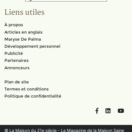
Liens utiles
À propos
Articles en anglais
Maryse De Palma
Développement personnel
Publicité
Partenaires
Annonceurs
Plan de site
Termes et conditions
Politique de confidentialité
Facebook
LinkedIn
You
© La Maison du 21e siècle - Le Magazine de la Maison Saine