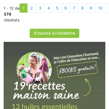
1
2
3
4
5
6
7
8
9
10
1 - 12 de
376
résultats
S'inscrire à l'infolettre