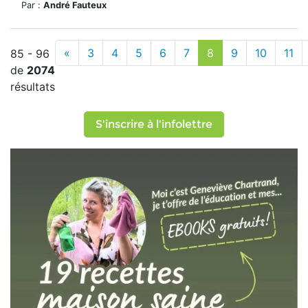
Par :
André Fauteux
«
3
4
5
6
7
8
9
10
11
85 - 96
de
2074
résultats
S'inscrire à l'infolettre