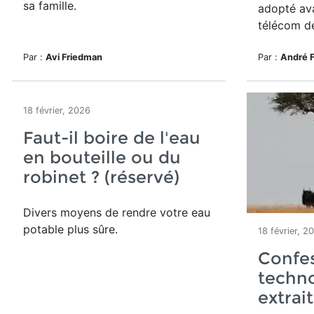
sa famille.
adopté ava
télécom d
Par :
Avi Friedman
Par :
André 
18 février, 2026
Faut-il boire de l'eau
en bouteille ou du
robinet ? (réservé)
Divers moyens de rendre votre eau
potable plus sûre.
18 février, 2
Confes
techno
extrait