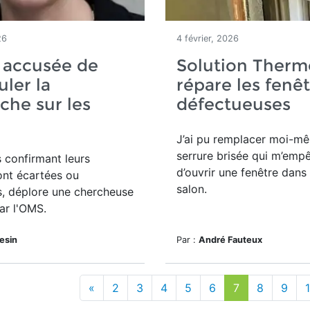
26
4 février, 2026
 accusée de
Solution Therm
ler la
répare les fenê
che sur les
défectueuses
J’ai pu remplacer moi-m
serrure brisée qui m’emp
 confirmant leurs
d’ouvrir une fenêtre dan
ont écartées ou
salon.
s, déplore une chercheuse
ar l'OMS.
lesin
Par :
André Fauteux
«
2
3
4
5
6
7
8
9