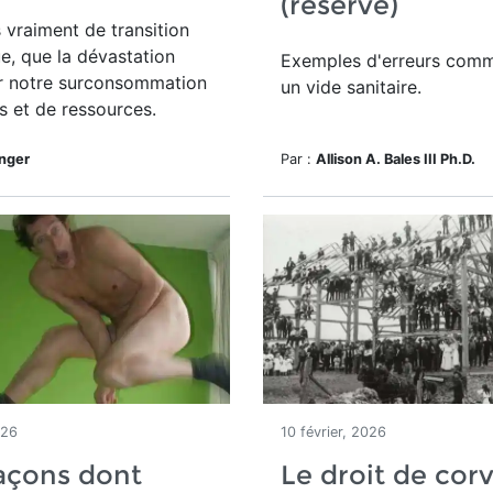
(réservé)
s vraiment de transition
e, que la dévastation
Exemples d'erreurs comm
r notre surconsommation
un vide sanitaire.
s et de ressources.
inger
Par :
Allison A. Bales III Ph.D.
026
10 février, 2026
açons dont
Le droit de cor