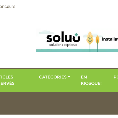
nier
onceurs
ICLES
CATÉGORIES
EN
P
SERVÉS
KIOSQUE!