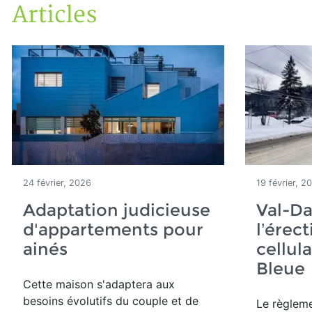
Articles
Accueil
Articles
24 février, 2026
19 février, 2
Adaptation judicieuse
Val-Da
d'appartements pour
l’érec
ainés
cellula
Bleu
Cette maison
s'adaptera aux
besoins évolutifs du couple et de
Le règleme