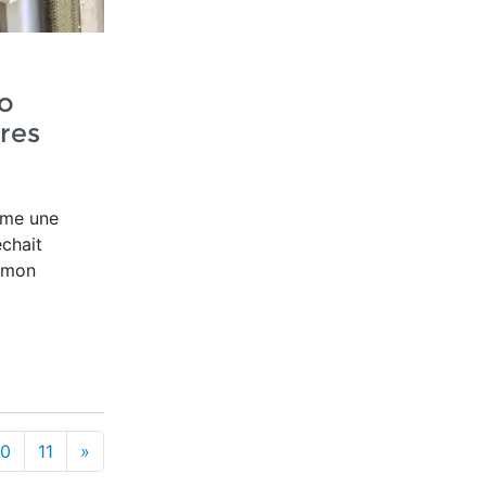
o
tres
ême une
êchait
s mon
10
11
»