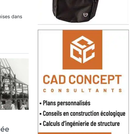
ises dans
vée