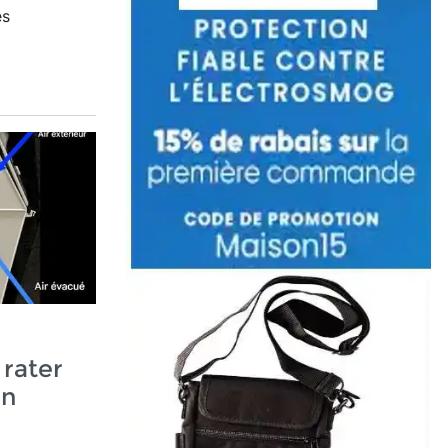
es
rater
un