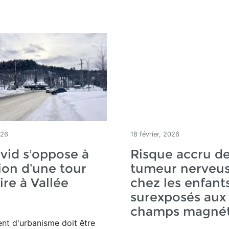
026
18 février, 2026
vid s’oppose à
Risque accru d
tion d’une tour
tumeur nerveu
ire à Vallée
chez les enfant
e
surexposés aux
champs magnét
nt d'urbanisme doit être