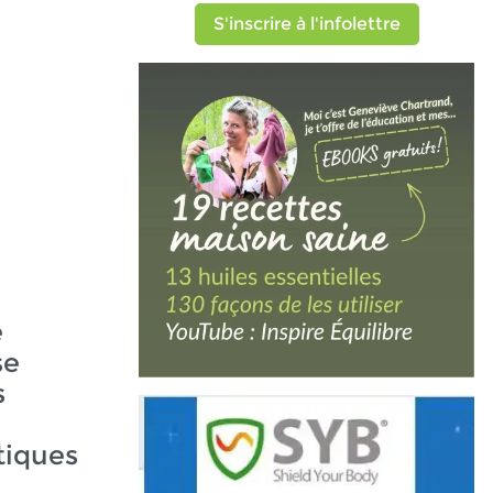
S'inscrire à l'infolettre
e
se
s
iques