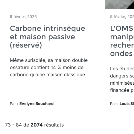
9 février, 2026
5 février, 20
Carbone intrinsèque
L'OMS
et maison passive
manipu
(réservé)
recher
ondes
Même surisolée, sa maison double
ossature contient 14 % moins de
Les études
carbone qu'une maison classique.
dangers s
minimisée
financée p
Par :
Evelyne Bouchard
Par :
Louis S
73 - 84 de
2074
résultats