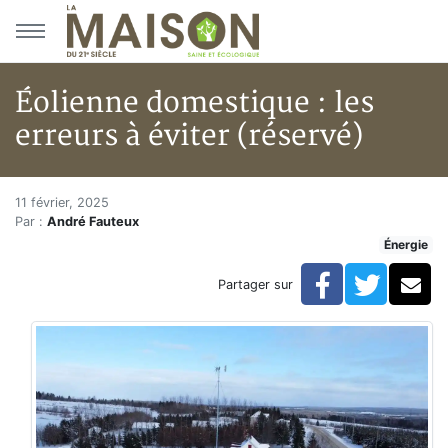
Aller au menu principal
Aller au contenu principal
Éolienne domestique : les
erreurs à éviter (réservé)
Éolienne domestique : les erreu
Accueil
11 février, 2025
Par :
André Fauteux
Articles
Énergie
Énergie
Chauffage
Facebook
Twitte
Co
Partager sur
Éolienne domestique : les erreurs à éviter (réservé)