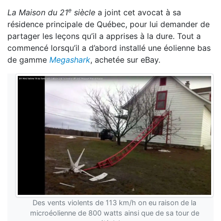
e
La Maison du 21
siècle
a joint cet avocat à sa
résidence principale de Québec, pour lui demander de
partager les leçons qu’il a apprises à la dure. Tout a
commencé lorsqu’il a d’abord installé une éolienne bas
de gamme
Megashark
, achetée sur eBay.
Des vents violents de 113 km/h on eu raison de la
microéolienne de 800 watts ainsi que de sa tour de