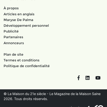
À propos
Articles en anglais
Maryse De Palma
Développement personnel
Publicité
Partenaires
Annonceurs
Plan de site
Termes et conditions
Politique de confidentialité
Facebook
LinkedIn
You
© La Maison du 21e siècle - Le Magazine de la Maison Saine
2026. Tous droits réservés.