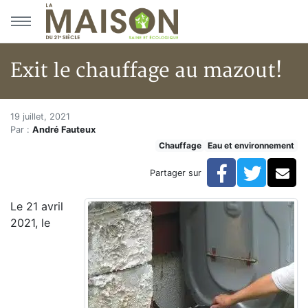
Aller au menu principal
Aller au contenu principal
Exit le chauffage au mazout!
Exit le chauffage au mazout!
Accueil
19 juillet, 2021
Par :
André Fauteux
Articles
Chauffage
Eau et environnement
Eau et environnement
Eau et environnement
Facebook
Twitte
Co
Partager sur
Exit le chauffage au mazout!
Le 21 avril
2021, le