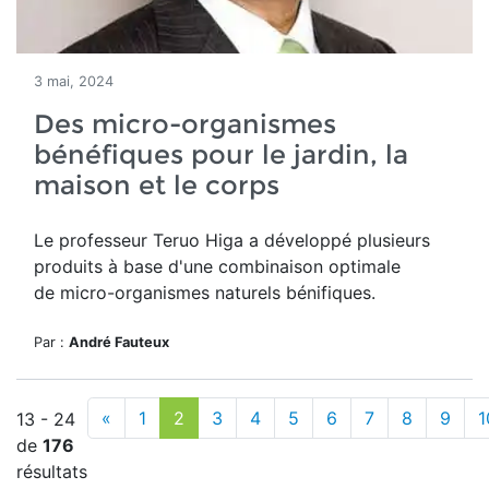
3 mai, 2024
Des micro-organismes
bénéfiques pour le jardin, la
maison et le corps
Le professeur Teruo Higa a développé plusieurs
produits à base d'
une combinaison optimale
de micro-organismes naturels bénifiques.
Par :
André Fauteux
«
1
2
3
4
5
6
7
8
9
1
13 - 24
de
176
résultats