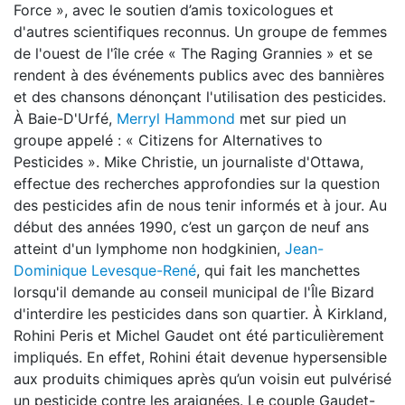
Force », avec le soutien d’amis toxicologues et
d'autres scientifiques reconnus. Un groupe de femmes
de l'ouest de l'île crée « The Raging Grannies » et se
rendent à des événements publics avec des bannières
et des chansons dénonçant l'utilisation des pesticides.
À Baie-D'Urfé,
Merryl Hammond
met sur pied un
groupe appelé : « Citizens for Alternatives to
Pesticides ». Mike Christie, un journaliste d'Ottawa,
effectue des recherches approfondies sur la question
des pesticides afin de nous tenir informés et à jour. Au
début des années 1990, c’est un garçon de neuf ans
atteint d'un lymphome non hodgkinien,
Jean-
Dominique Levesque-René
, qui fait les manchettes
lorsqu'il demande au conseil municipal de l'Île Bizard
d'interdire les pesticides dans son quartier. À Kirkland,
Rohini Peris et Michel Gaudet ont été particulièrement
impliqués. En effet, Rohini était devenue hypersensible
aux produits chimiques après qu’un voisin eut pulvérisé
un pesticide contre les araignées. Le couple Gaudet-