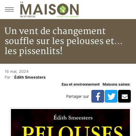
Aller au menu principal
Aller au contenu principal
Un vent de changement
souffle sur les pelouses et…
les pissenlits!
Un vent de changement souffle 
Accueil
16 mai, 2024
Par :
Édith Smeesters
Articles
Eau et environnement
Maisons saines
Maisons saines
Hypersensibilités environnementales
Facebook
Twitte
Co
Partager sur
Un vent de changement souffle sur les pelouses et… le