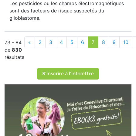
Les pesticides ou les champs électromagnétiques
sont des facteurs de risque suspectés du
glioblastome.
«
2
3
4
5
6
7
8
9
10
73 - 84
de
830
résultats
S'inscrire à l'infolettre