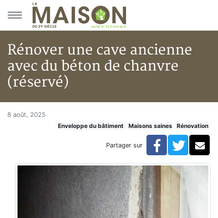
Aller au menu principal
Aller au contenu principal
Rénover une cave ancienne
avec du béton de chanvre
(réservé)
Rénover une cave ancienne ave
Accueil
8 août, 2025
Enveloppe du bâtiment
Maisons saines
Rénovation
Articles
Maisons saines
Facebook
Twitte
Co
Partager sur
Hypersensibilités environnementales
Rénover une cave ancienne avec du béton de chanvre