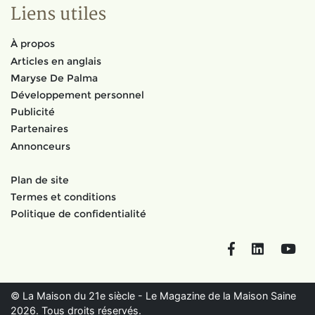
Liens utiles
À propos
Articles en anglais
Maryse De Palma
Développement personnel
Publicité
Partenaires
Annonceurs
Plan de site
Termes et conditions
Politique de confidentialité
Facebook
LinkedIn
You
© La Maison du 21e siècle - Le Magazine de la Maison Saine
2026. Tous droits réservés.