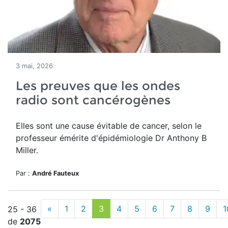
3 mai, 2026
Les preuves que les ondes
radio sont cancérogènes
Elles sont une cause évitable de cancer, selon le
professeur émérite d'épidémiologie Dr Anthony B
Miller.
Par :
André Fauteux
«
1
2
3
4
5
6
7
8
9
1
25 - 36
de
2075