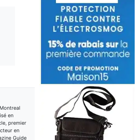
 Montreal
isé en
cle, premier
acteur en
gazine Guide