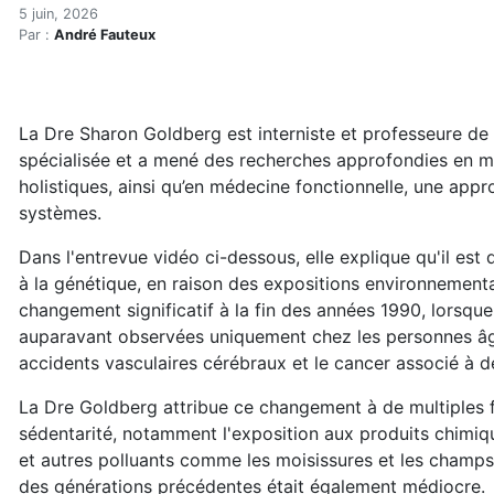
Les moisissures et les ond
Accueil
5 juin, 2026
Par :
André Fauteux
Articles
Actualités
Les moisissures et les ondes, facteurs négligés de m
La Dre Sharon Goldberg est interniste et professeure de 
spécialisée et a mené des recherches approfondies en mé
holistiques, ainsi qu’en médecine fonctionnelle, une app
systèmes.
Dans l'entrevue vidéo ci-dessous, elle explique qu'il es
à la génétique, en raison des expositions environnementa
changement significatif à la fin des années 1990, lorsq
auparavant observées uniquement chez les personnes âgée
accidents vasculaires cérébraux et le cancer associé à d
La Dre Goldberg attribue ce changement à de multiples fa
sédentarité, notamment l'exposition aux produits chimiqu
et autres polluants comme les moisissures et les champs
des générations précédentes était également médiocre.