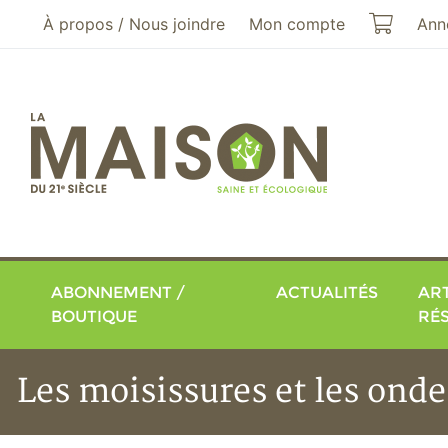
Aller au menu principal
Aller au contenu principal
Mon pa
À propos / Nous joindre
Mon compte
Ann
ABONNEMENT /
ACTUALITÉS
ART
BOUTIQUE
RÉ
Les moisissures et les ond