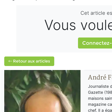
Cet article e
Vous voulez
Connectez-
Retour aux articles
André F
Journaliste 
Gazette (198
maisons sain
magazine can
chef. Il a é