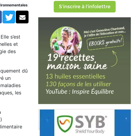
adie en médecine classique
vironnementales
S'inscrire à l'infolettre
Facebook
Twitter
Courriel
lle s’est
elles et
gie des
uniquement dû
vé un
 maladies
ques, les
a
)
limentaire