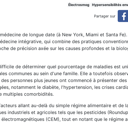
es, facteurs négligés de mal
Électrosmog
Hypersensibilités en
Partager sur
aladie en médecine classique
médecine de longue date (à New York, Miami et Santa Fe). E
decine intégrative, qui combine des pratiques conventionn
roche de précision axée sur les causes profondes et la biolo
t difficile de déterminer quel pourcentage de maladies est 
les communes au sein d'une famille. Elle a toutefois obser
ue des personnes plus jeunes ont commencé à présenter des
s, notamment le diabète, l'hypertension, les crises cardia
e multiples comorbidités.
cteurs allant au-delà du simple régime alimentaire et de l
es industriels et agricoles tels que les pesticides (Roundup
 électromagnétiques (CEM), tout en notant que le régime a