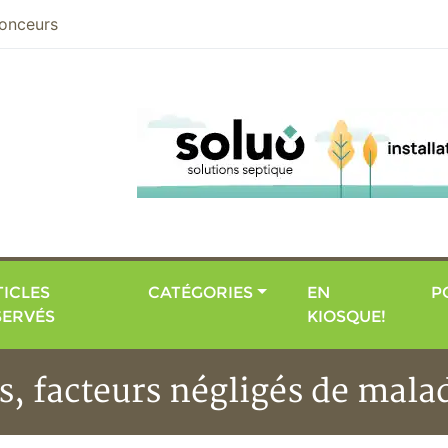
nier
onceurs
ICLES
CATÉGORIES
EN
P
SERVÉS
KIOSQUE!
es, facteurs négligés de mal