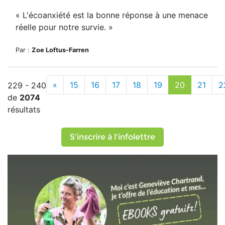
« L'écoanxiété est la bonne réponse à une menace
réelle pour notre survie. »
Par :
Zoe Loftus-Farren
«
15
16
17
18
19
20
21
2
229 - 240
de
2074
résultats
S'inscrire à l'infolettre