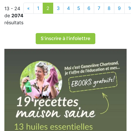
«
1
2
3
4
5
6
7
8
9
1
13 - 24
de
2074
résultats
S'inscrire à l'infolettre