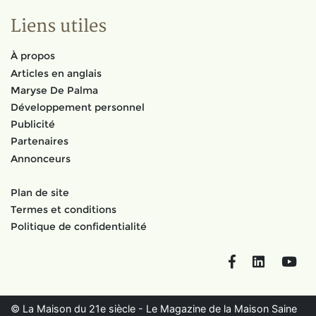
Liens utiles
À propos
Articles en anglais
Maryse De Palma
Développement personnel
Publicité
Partenaires
Annonceurs
Plan de site
Termes et conditions
Politique de confidentialité
Facebook
LinkedIn
You
© La Maison du 21e siècle - Le Magazine de la Maison Saine