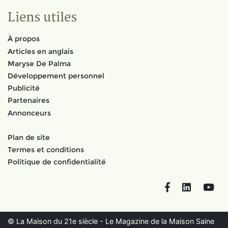
Liens utiles
À propos
Articles en anglais
Maryse De Palma
Développement personnel
Publicité
Partenaires
Annonceurs
Plan de site
Termes et conditions
Politique de confidentialité
Facebook
LinkedIn
You
© La Maison du 21e siècle - Le Magazine de la Maison Saine