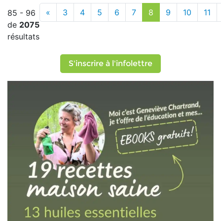
«
3
4
5
6
7
8
9
10
11
85 - 96
de
2075
résultats
S'inscrire à l'infolettre