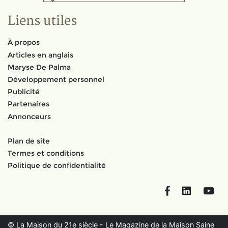
Liens utiles
À propos
Articles en anglais
Maryse De Palma
Développement personnel
Publicité
Partenaires
Annonceurs
Plan de site
Termes et conditions
Politique de confidentialité
Facebook
LinkedIn
You
© La Maison du 21e siècle - Le Magazine de la Maison Saine