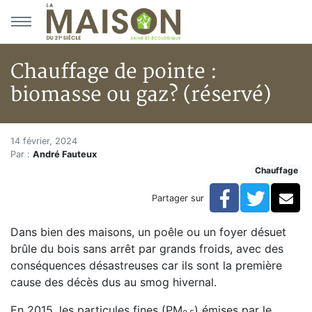
Aller au menu principal
Aller au contenu principal
Chauffage de pointe :
biomasse ou gaz? (réservé)
Chauffage de pointe : biomasse
Accueil
14 février, 2024
Par :
André Fauteux
Articles
Chauffage
Actualités
Chauffage de pointe : biomasse ou gaz? (réservé)
Facebook
Twitte
Co
Partager sur
Dans bien des maisons, un poêle ou un foyer désuet
brûle du bois sans arrêt par grands froids, avec des
conséquences désastreuses car ils sont la première
cause des décès dus au smog hivernal.
En 2015, les particules fines (PM
) émises par le