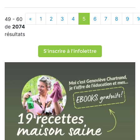
«
1
2
3
4
5
6
7
8
9
1
49 - 60
de
2074
résultats
S'inscrire à l'infolettre