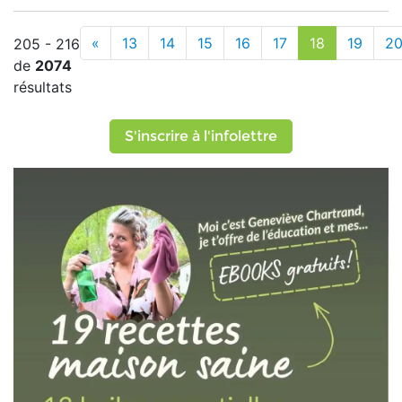
«
13
14
15
16
17
18
19
2
205 - 216
de
2074
résultats
S'inscrire à l'infolettre