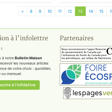
«
8
9
10
11
12
13
14
15
1
ion à l'infolettre
Partenaires
 !
s à notre
Bulletin Maison
recevoir les nouveaux articles
ence de votre choix :
quotidien,
 ou mensuel
.
scrire à l'infolettre