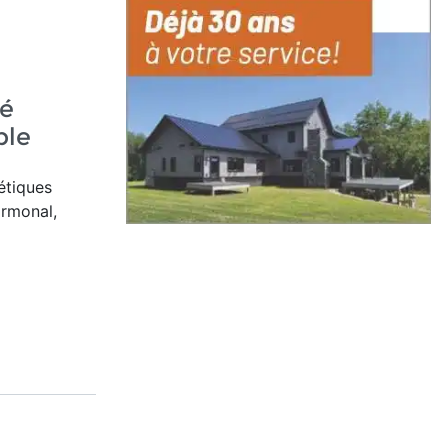
e
té
ple
étiques
ormonal,