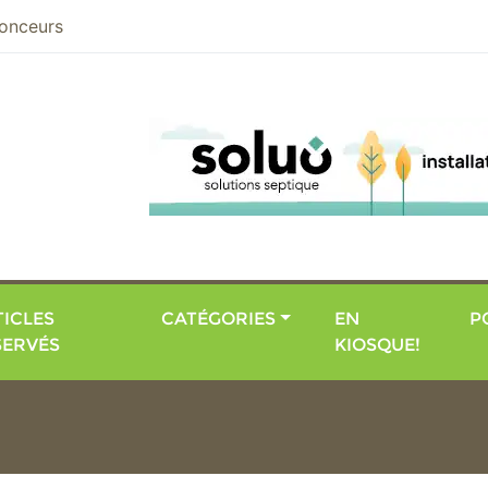
nier
onceurs
ICLES
CATÉGORIES
EN
P
SERVÉS
KIOSQUE!