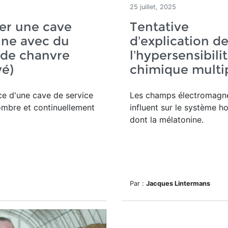
25 juillet, 2025
er une cave
Tentative
nne avec du
d’explication d
 de chanvre
l’hypersensibili
vé)
chimique multi
ce d'une
cave de service
Les champs électromagn
ombre et continuellement
influent sur le système h
dont la mélatonine.
Par :
Jacques Lintermans