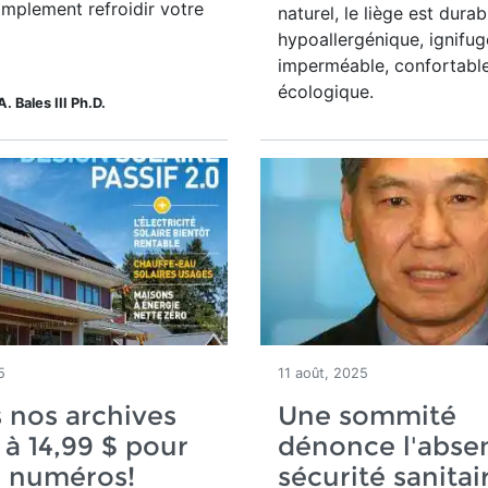
implement refroidir votre
naturel, le liège est durab
hypoallergénique, ignifug
imperméable, confortable
écologique.
A. Bales III Ph.D.
5
11 août, 2025
 nos archives
Une sommité
 à 14,99 $ pour
dénonce l'abse
e numéros!
sécurité sanitai