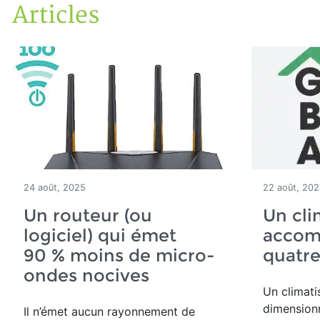
Articles
Accueil
Articles
24 août, 2025
22 août, 20
Un routeur (ou
Un cli
logiciel) qui émet
accom
90 % moins de micro-
quatre
ondes nocives
Un climati
dimensionné
Il n’émet aucun rayonnement de