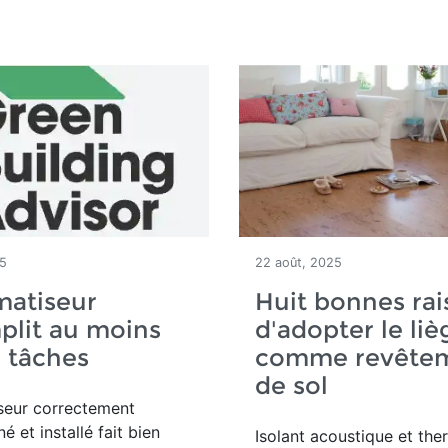
25
22 août, 2025
matiseur
Huit bonnes rai
plit au moins
d'adopter le liè
 tâches
comme revête
de sol
seur correctement
 et installé fait bien
Isolant acoustique et the