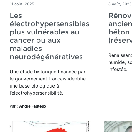
11 août, 2025
8 août, 2025
Les
Rénov
électrohypersensibles
ancie
plus vulnérables au
béton
cancer ou aux
(réser
maladies
Renaissan
neurodégénératives
humide, s
infestée.
Une étude historique financée par
le gouvernement français identifie
une base biologique à
l’électrohypersensibilité.
Par :
André Fauteux