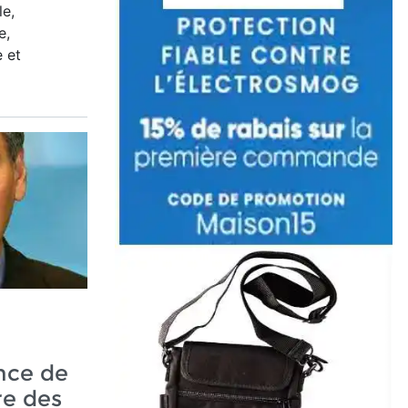
le,
e,
 et
nce de
re des