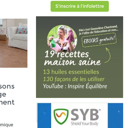
S'inscrire à l'infolettre
sons
ge
ment
rmique