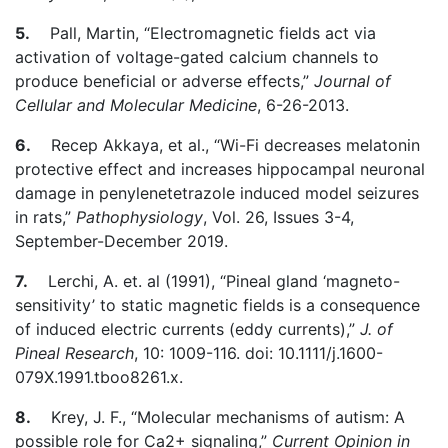
5.
Pall, Martin, “Electromagnetic fields act via
activation of voltage-gated calcium channels to
produce beneficial or adverse effects,”
Journal of
Cellular and Molecular Medicine
, 6-26-2013.
6.
Recep Akkaya, et al., “Wi-Fi decreases melatonin
protective effect and increases hippocampal neuronal
damage in penylenetetrazole induced model seizures
in rats,”
Pathophysiology
, Vol. 26, Issues 3-4,
September-December 2019.
7.
Lerchi, A. et. al (1991), “Pineal gland ‘magneto-
sensitivity’ to static magnetic fields is a consequence
of induced electric currents (eddy currents),”
J. of
Pineal Research
, 10: 1009-116. doi: 10.1111/j.1600-
079X.1991.tboo8261.x.
8.
Krey, J. F., “Molecular mechanisms of autism: A
possible role for Ca2+ signaling,”
Current Opinion in