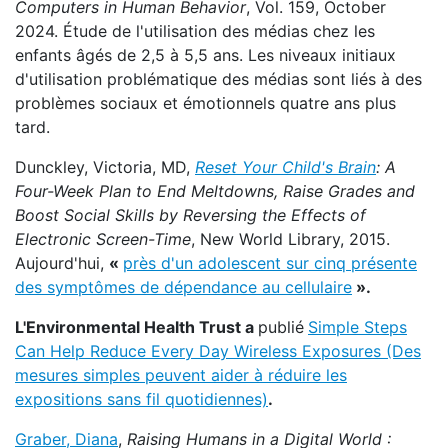
Computers in Human Behavior
, Vol. 159, October
2024. Étude de l'utilisation des médias chez les
enfants âgés de 2,5 à 5,5 ans. Les niveaux initiaux
d'utilisation problématique des médias sont liés à des
problèmes sociaux et émotionnels quatre ans plus
tard.
Dunckley, Victoria, MD,
Reset Your Child's Brain
:
A
Four-Week Plan to End Meltdowns, Raise Grades and
Boost Social Skills by Reversing the Effects of
Electronic Screen-Time
, New World Library, 2015.
Aujourd'hui,
«
près d'un adolescent sur cinq présente
des symptômes de dépendance au cellulaire
».
L'Environmental Health Trust a
publié
Simple Steps
Can Help Reduce Every Day Wireless Exposures (Des
mesures simples peuvent aider à réduire les
expositions sans fil quotidiennes)
.
Graber, Diana
,
Raising Humans in a Digital World :