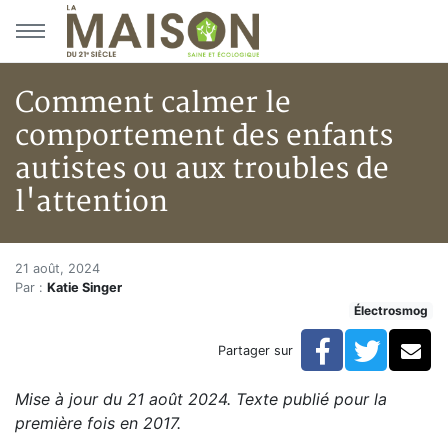
Aller au menu principal
Aller au contenu principal
Comment calmer le
comportement des enfants
autistes ou aux troubles de
l'attention
Comment calmer le comportemen
Accueil
21 août, 2024
Par :
Katie Singer
Articles
Électrosmog
Actualités
Comment calmer le comportement des enfants autistes
Facebook
Twitte
Co
Partager sur
Mise à jour du 21 août 2024. Texte publié pour la
première fois en 2017.