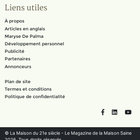
Liens utiles
À propos
Articles en anglais
Maryse De Palma
Développement personnel
Publicité
Partenaires
Annonceurs
Plan de site
Termes et conditions
Politique de confidentialité
Facebook
LinkedIn
You
© La Maison du 21e siècle - Le Magazine de la Maison Saine
2026. Tous droits réservés.