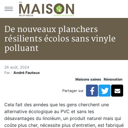
Aller au menu principal
Aller au contenu principal
De nouveaux planchers
résilients écolos sans vinyle
polluant
De nouveaux planchers résilien
Accueil
26 août, 2024
Par :
André Fauteux
Articles
Maisons saines
Rénovation
Maisons saines
Hypersensibilités environnementales
Facebook
Twitte
Co
Partager sur
De nouveaux planchers résilients écolos sans vinyle p
Cela fait des années que les gens cherchent une
alternative écologique au PVC et sans les
désavantages du linoléum, un produit naturel mais qui
coûte plus cher, nécessite plus d'entretien, est fabriqué