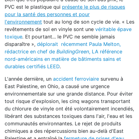
PVC est le plastique qui
présente le plus de risques
pour la santé des personnes et pour
l'environnement
tout au long de son cycle de vie. « Les
revêtements de sol en vinyle sont une
véritable épave
toxique
.
Et pourtant... le PVC ne semble jamais
disparaître »,
déplorait récemment Paula Melton,
rédactrice en chef de
BuildingGreen
, LA référence
nord-américains en matière de bâtiments sains et
durables certifiés LEED
.
L'année dernière, un
accident ferroviaire
survenu à
East Palestine, en Ohio, a causé une urgence
environnementale sur une grande distance. Pour éviter
tout risque d'explosion, les cinq wagons transportant
du chlorure de vinyle ont été volontairement incendiés,
libérant des substances toxiques dans l'air, l'eau et les
communautés environnantes. Le rejet de produits
chimiques a des répercussions bien au-delà d'East
Palestine et a entraîné la
fermeture de prises d'eau