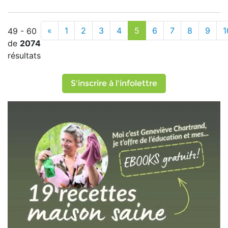
«
1
2
3
4
5
6
7
8
9
1
49 - 60
de
2074
résultats
S'inscrire à l'infolettre