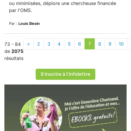
ou minimisées, déplore une chercheuse financée
par l'OMS.
Par :
Louis Slesin
«
2
3
4
5
6
7
8
9
10
73 - 84
de
2075
résultats
S'inscrire à l'infolettre